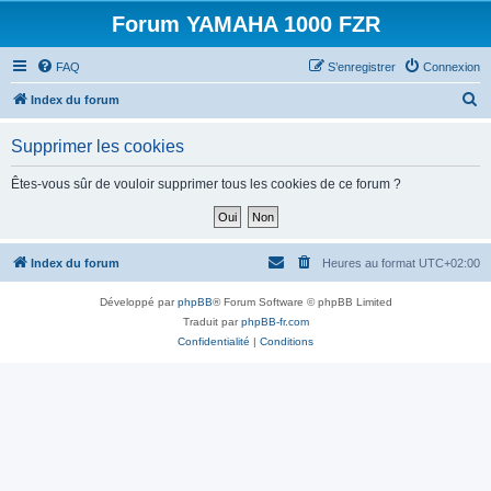
Forum YAMAHA 1000 FZR
FAQ
S’enregistrer
Connexion
R
Index du forum
e
Supprimer les cookies
c
h
Êtes-vous sûr de vouloir supprimer tous les cookies de ce forum ?
e
r
c
Index du forum
Heures au format
UTC+02:00
h
Développé par
phpBB
® Forum Software © phpBB Limited
e
Traduit par
phpBB-fr.com
r
Confidentialité
|
Conditions