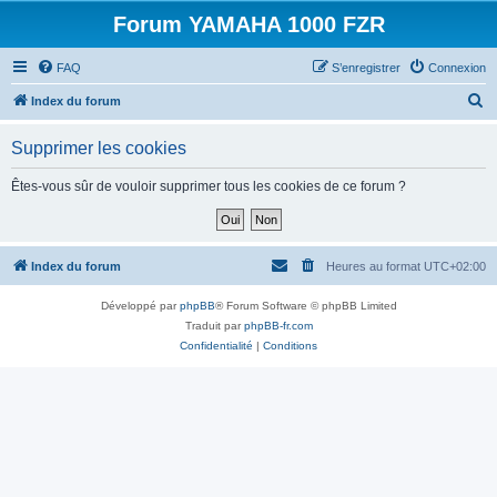
Forum YAMAHA 1000 FZR
FAQ
S’enregistrer
Connexion
R
Index du forum
e
Supprimer les cookies
c
h
Êtes-vous sûr de vouloir supprimer tous les cookies de ce forum ?
e
r
c
Index du forum
Heures au format
UTC+02:00
h
Développé par
phpBB
® Forum Software © phpBB Limited
e
Traduit par
phpBB-fr.com
r
Confidentialité
|
Conditions