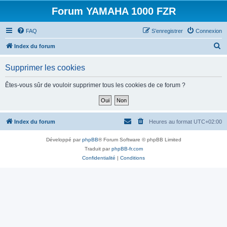
Forum YAMAHA 1000 FZR
FAQ
S’enregistrer
Connexion
R
Index du forum
e
Supprimer les cookies
c
h
Êtes-vous sûr de vouloir supprimer tous les cookies de ce forum ?
e
r
c
Index du forum
Heures au format
UTC+02:00
h
Développé par
phpBB
® Forum Software © phpBB Limited
e
Traduit par
phpBB-fr.com
r
Confidentialité
|
Conditions