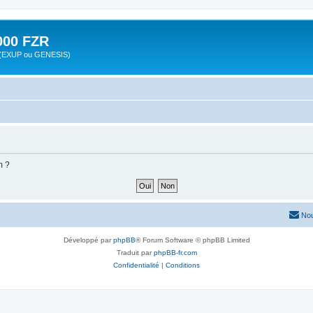
00 FZR
zr (EXUP ou GENESIS)
m ?
Nou
Développé par
phpBB
® Forum Software © phpBB Limited
Traduit par
phpBB-fr.com
Confidentialité
|
Conditions