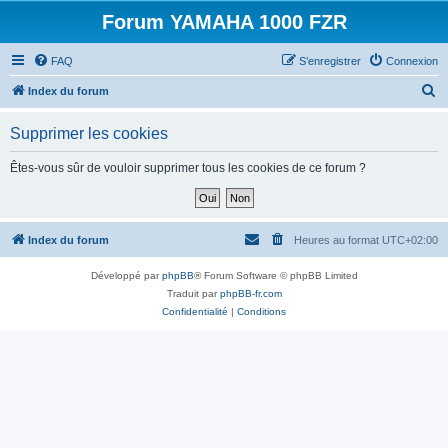
Forum YAMAHA 1000 FZR
FAQ
S’enregistrer
Connexion
R
Index du forum
e
Supprimer les cookies
c
h
Êtes-vous sûr de vouloir supprimer tous les cookies de ce forum ?
e
r
c
Index du forum
Heures au format
UTC+02:00
h
Développé par
phpBB
® Forum Software © phpBB Limited
e
Traduit par
phpBB-fr.com
r
Confidentialité
|
Conditions