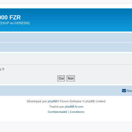
00 FZR
zr (EXUP ou GENESIS)
m ?
Nou
Développé par
phpBB
® Forum Software © phpBB Limited
Traduit par
phpBB-fr.com
Confidentialité
|
Conditions