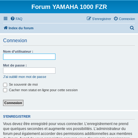
Forum YAMAHA 1000 FZR
FAQ
S’enregistrer
Connexion
R
Index du forum
e
Connexion
c
h
Nom d’utilisateur :
e
r
Mot de passe :
c
J’ai oublié mon mot de passe
h
Se souvenir de moi
e
Cacher mon statut en ligne pour cette session
r
S’ENREGISTRER
Vous devez être enregistré pour vous connecter. L’enregistrement ne prend
que quelques secondes et augmente vos possibilités. L’administrateur du
forum peut également accorder des permissions additionnelles aux membres