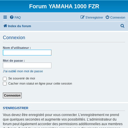
Forum YAMAHA 1000 FZR
FAQ
S’enregistrer
Connexion
R
Index du forum
e
Connexion
c
h
Nom d’utilisateur :
e
r
Mot de passe :
c
J’ai oublié mon mot de passe
h
Se souvenir de moi
e
Cacher mon statut en ligne pour cette session
r
S’ENREGISTRER
Vous devez être enregistré pour vous connecter. L’enregistrement ne prend
que quelques secondes et augmente vos possibilités. L’administrateur du
forum peut également accorder des permissions additionnelles aux membres