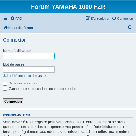
Forum YAMAHA 1000 FZR
FAQ
S’enregistrer
Connexion
R
Index du forum
e
Connexion
c
h
Nom d’utilisateur :
e
r
Mot de passe :
c
J’ai oublié mon mot de passe
h
Se souvenir de moi
e
Cacher mon statut en ligne pour cette session
r
S’ENREGISTRER
Vous devez être enregistré pour vous connecter. L’enregistrement ne prend
que quelques secondes et augmente vos possibilités. L’administrateur du
forum peut également accorder des permissions additionnelles aux membres