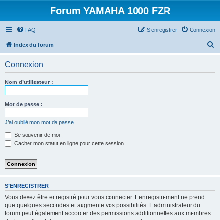
Forum YAMAHA 1000 FZR
FAQ
S’enregistrer
Connexion
R
Index du forum
e
Connexion
c
h
Nom d’utilisateur :
e
r
Mot de passe :
c
J’ai oublié mon mot de passe
h
Se souvenir de moi
e
Cacher mon statut en ligne pour cette session
r
S’ENREGISTRER
Vous devez être enregistré pour vous connecter. L’enregistrement ne prend
que quelques secondes et augmente vos possibilités. L’administrateur du
forum peut également accorder des permissions additionnelles aux membres