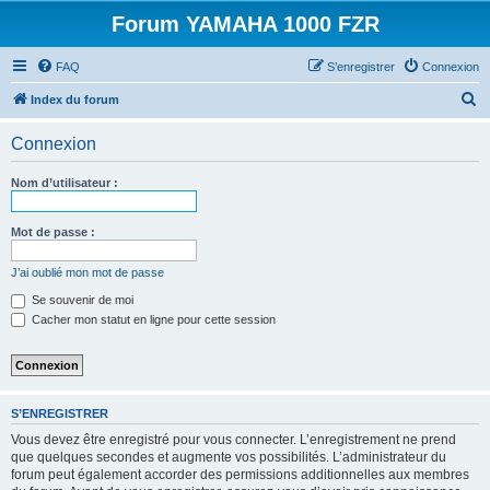
Forum YAMAHA 1000 FZR
FAQ
S’enregistrer
Connexion
R
Index du forum
e
Connexion
c
h
Nom d’utilisateur :
e
r
Mot de passe :
c
J’ai oublié mon mot de passe
h
Se souvenir de moi
e
Cacher mon statut en ligne pour cette session
r
S’ENREGISTRER
Vous devez être enregistré pour vous connecter. L’enregistrement ne prend
que quelques secondes et augmente vos possibilités. L’administrateur du
forum peut également accorder des permissions additionnelles aux membres