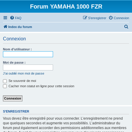
Forum YAMAHA 1000 FZR
FAQ
S’enregistrer
Connexion
R
Index du forum
e
Connexion
c
h
Nom d’utilisateur :
e
r
Mot de passe :
c
J’ai oublié mon mot de passe
h
Se souvenir de moi
e
Cacher mon statut en ligne pour cette session
r
S’ENREGISTRER
Vous devez être enregistré pour vous connecter. L’enregistrement ne prend
que quelques secondes et augmente vos possibilités. L’administrateur du
forum peut également accorder des permissions additionnelles aux membres