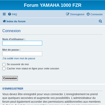
Forum YAMAHA 1000 FZR
FAQ
S’enregistrer
Connexion
R
Index du forum
e
Connexion
c
h
Nom d’utilisateur :
e
r
Mot de passe :
c
J’ai oublié mon mot de passe
h
Se souvenir de moi
e
Cacher mon statut en ligne pour cette session
r
S’ENREGISTRER
Vous devez être enregistré pour vous connecter. L’enregistrement ne prend
que quelques secondes et augmente vos possibilités. L’administrateur du
forum peut également accorder des permissions additionnelles aux membres