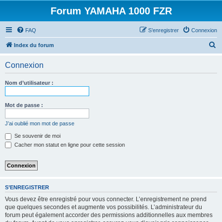
Forum YAMAHA 1000 FZR
FAQ
S’enregistrer
Connexion
R
Index du forum
e
Connexion
c
h
Nom d’utilisateur :
e
r
Mot de passe :
c
J’ai oublié mon mot de passe
h
Se souvenir de moi
e
Cacher mon statut en ligne pour cette session
r
S’ENREGISTRER
Vous devez être enregistré pour vous connecter. L’enregistrement ne prend
que quelques secondes et augmente vos possibilités. L’administrateur du
forum peut également accorder des permissions additionnelles aux membres