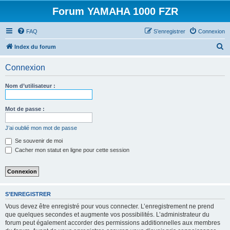
Forum YAMAHA 1000 FZR
FAQ
S’enregistrer
Connexion
R
Index du forum
e
Connexion
c
h
Nom d’utilisateur :
e
r
Mot de passe :
c
J’ai oublié mon mot de passe
h
Se souvenir de moi
e
Cacher mon statut en ligne pour cette session
r
S’ENREGISTRER
Vous devez être enregistré pour vous connecter. L’enregistrement ne prend
que quelques secondes et augmente vos possibilités. L’administrateur du
forum peut également accorder des permissions additionnelles aux membres