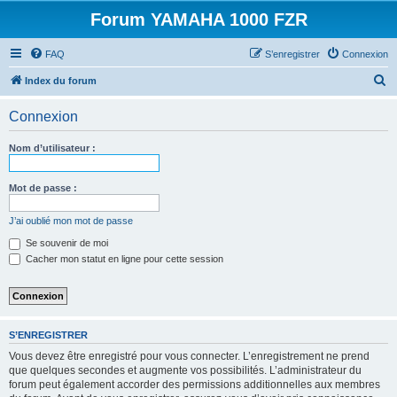
Forum YAMAHA 1000 FZR
FAQ
S’enregistrer
Connexion
R
Index du forum
e
Connexion
c
h
Nom d’utilisateur :
e
r
Mot de passe :
c
J’ai oublié mon mot de passe
h
Se souvenir de moi
e
Cacher mon statut en ligne pour cette session
r
S’ENREGISTRER
Vous devez être enregistré pour vous connecter. L’enregistrement ne prend
que quelques secondes et augmente vos possibilités. L’administrateur du
forum peut également accorder des permissions additionnelles aux membres