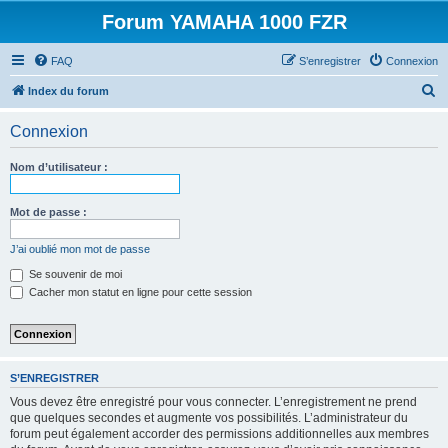
Forum YAMAHA 1000 FZR
FAQ
S’enregistrer
Connexion
R
Index du forum
e
Connexion
c
h
Nom d’utilisateur :
e
r
Mot de passe :
c
J’ai oublié mon mot de passe
h
Se souvenir de moi
e
Cacher mon statut en ligne pour cette session
r
S’ENREGISTRER
Vous devez être enregistré pour vous connecter. L’enregistrement ne prend
que quelques secondes et augmente vos possibilités. L’administrateur du
forum peut également accorder des permissions additionnelles aux membres