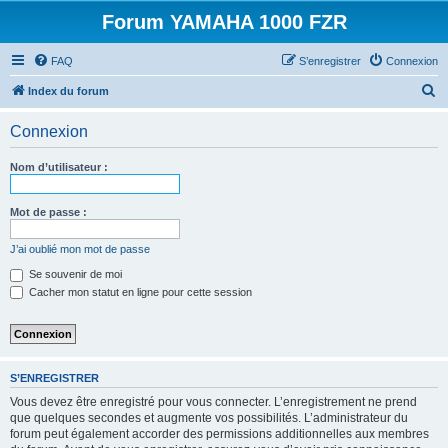
Forum YAMAHA 1000 FZR
FAQ
S’enregistrer
Connexion
R
Index du forum
e
Connexion
c
h
Nom d’utilisateur :
e
r
Mot de passe :
c
J’ai oublié mon mot de passe
h
Se souvenir de moi
e
Cacher mon statut en ligne pour cette session
r
S’ENREGISTRER
Vous devez être enregistré pour vous connecter. L’enregistrement ne prend
que quelques secondes et augmente vos possibilités. L’administrateur du
forum peut également accorder des permissions additionnelles aux membres