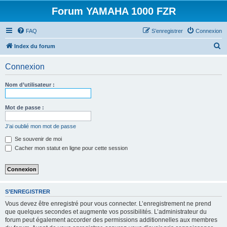
Forum YAMAHA 1000 FZR
FAQ
S’enregistrer
Connexion
R
Index du forum
e
Connexion
c
h
Nom d’utilisateur :
e
r
Mot de passe :
c
J’ai oublié mon mot de passe
h
Se souvenir de moi
e
Cacher mon statut en ligne pour cette session
r
S’ENREGISTRER
Vous devez être enregistré pour vous connecter. L’enregistrement ne prend
que quelques secondes et augmente vos possibilités. L’administrateur du
forum peut également accorder des permissions additionnelles aux membres