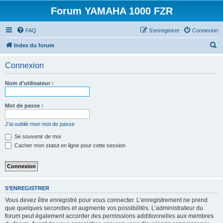
Forum YAMAHA 1000 FZR
FAQ
S’enregistrer
Connexion
R
Index du forum
e
Connexion
c
h
Nom d’utilisateur :
e
r
Mot de passe :
c
J’ai oublié mon mot de passe
h
Se souvenir de moi
e
Cacher mon statut en ligne pour cette session
r
S’ENREGISTRER
Vous devez être enregistré pour vous connecter. L’enregistrement ne prend
que quelques secondes et augmente vos possibilités. L’administrateur du
forum peut également accorder des permissions additionnelles aux membres