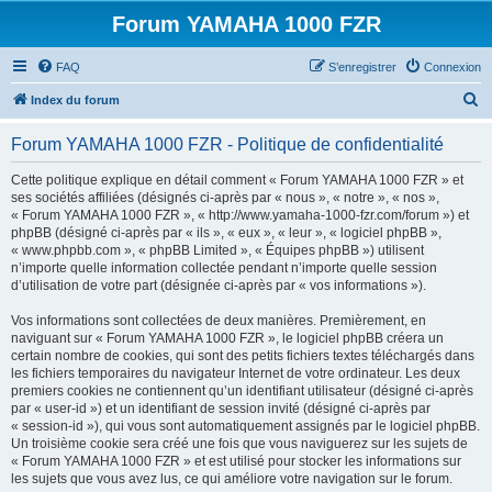
Forum YAMAHA 1000 FZR
FAQ
S’enregistrer
Connexion
R
Index du forum
e
Forum YAMAHA 1000 FZR - Politique de confidentialité
c
h
Cette politique explique en détail comment « Forum YAMAHA 1000 FZR » et
ses sociétés affiliées (désignés ci-après par « nous », « notre », « nos »,
e
« Forum YAMAHA 1000 FZR », « http://www.yamaha-1000-fzr.com/forum ») et
r
phpBB (désigné ci-après par « ils », « eux », « leur », « logiciel phpBB »,
« www.phpbb.com », « phpBB Limited », « Équipes phpBB ») utilisent
c
n’importe quelle information collectée pendant n’importe quelle session
h
d’utilisation de votre part (désignée ci-après par « vos informations »).
e
Vos informations sont collectées de deux manières. Premièrement, en
r
naviguant sur « Forum YAMAHA 1000 FZR », le logiciel phpBB créera un
certain nombre de cookies, qui sont des petits fichiers textes téléchargés dans
les fichiers temporaires du navigateur Internet de votre ordinateur. Les deux
premiers cookies ne contiennent qu’un identifiant utilisateur (désigné ci-après
par « user-id ») et un identifiant de session invité (désigné ci-après par
« session-id »), qui vous sont automatiquement assignés par le logiciel phpBB.
Un troisième cookie sera créé une fois que vous naviguerez sur les sujets de
« Forum YAMAHA 1000 FZR » et est utilisé pour stocker les informations sur
les sujets que vous avez lus, ce qui améliore votre navigation sur le forum.