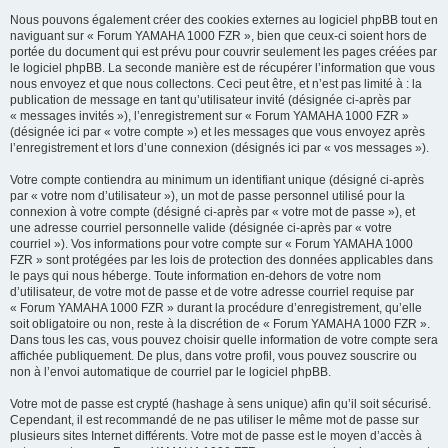
Nous pouvons également créer des cookies externes au logiciel phpBB tout en
naviguant sur « Forum YAMAHA 1000 FZR », bien que ceux-ci soient hors de
portée du document qui est prévu pour couvrir seulement les pages créées par
le logiciel phpBB. La seconde manière est de récupérer l’information que vous
nous envoyez et que nous collectons. Ceci peut être, et n’est pas limité à : la
publication de message en tant qu’utilisateur invité (désignée ci-après par
« messages invités »), l’enregistrement sur « Forum YAMAHA 1000 FZR »
(désignée ici par « votre compte ») et les messages que vous envoyez après
l’enregistrement et lors d’une connexion (désignés ici par « vos messages »).
Votre compte contiendra au minimum un identifiant unique (désigné ci-après
par « votre nom d’utilisateur »), un mot de passe personnel utilisé pour la
connexion à votre compte (désigné ci-après par « votre mot de passe »), et
une adresse courriel personnelle valide (désignée ci-après par « votre
courriel »). Vos informations pour votre compte sur « Forum YAMAHA 1000
FZR » sont protégées par les lois de protection des données applicables dans
le pays qui nous héberge. Toute information en-dehors de votre nom
d’utilisateur, de votre mot de passe et de votre adresse courriel requise par
« Forum YAMAHA 1000 FZR » durant la procédure d’enregistrement, qu’elle
soit obligatoire ou non, reste à la discrétion de « Forum YAMAHA 1000 FZR ».
Dans tous les cas, vous pouvez choisir quelle information de votre compte sera
affichée publiquement. De plus, dans votre profil, vous pouvez souscrire ou
non à l’envoi automatique de courriel par le logiciel phpBB.
Votre mot de passe est crypté (hashage à sens unique) afin qu’il soit sécurisé.
Cependant, il est recommandé de ne pas utiliser le même mot de passe sur
plusieurs sites Internet différents. Votre mot de passe est le moyen d’accès à