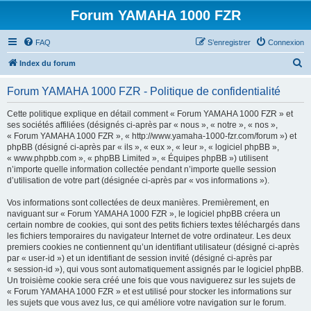
Forum YAMAHA 1000 FZR
FAQ
S’enregistrer
Connexion
R
Index du forum
e
Forum YAMAHA 1000 FZR - Politique de confidentialité
c
h
Cette politique explique en détail comment « Forum YAMAHA 1000 FZR » et
ses sociétés affiliées (désignés ci-après par « nous », « notre », « nos »,
e
« Forum YAMAHA 1000 FZR », « http://www.yamaha-1000-fzr.com/forum ») et
r
phpBB (désigné ci-après par « ils », « eux », « leur », « logiciel phpBB »,
« www.phpbb.com », « phpBB Limited », « Équipes phpBB ») utilisent
c
n’importe quelle information collectée pendant n’importe quelle session
h
d’utilisation de votre part (désignée ci-après par « vos informations »).
e
Vos informations sont collectées de deux manières. Premièrement, en
r
naviguant sur « Forum YAMAHA 1000 FZR », le logiciel phpBB créera un
certain nombre de cookies, qui sont des petits fichiers textes téléchargés dans
les fichiers temporaires du navigateur Internet de votre ordinateur. Les deux
premiers cookies ne contiennent qu’un identifiant utilisateur (désigné ci-après
par « user-id ») et un identifiant de session invité (désigné ci-après par
« session-id »), qui vous sont automatiquement assignés par le logiciel phpBB.
Un troisième cookie sera créé une fois que vous naviguerez sur les sujets de
« Forum YAMAHA 1000 FZR » et est utilisé pour stocker les informations sur
les sujets que vous avez lus, ce qui améliore votre navigation sur le forum.