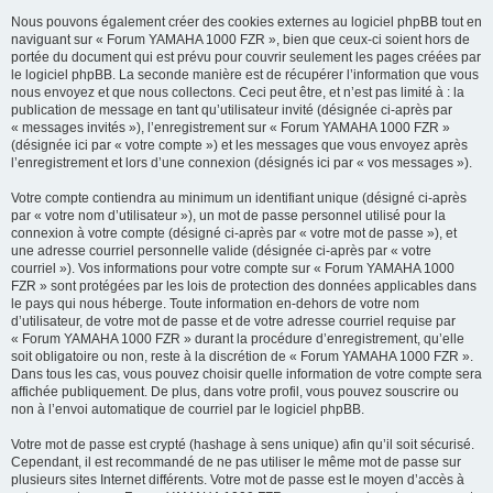
Nous pouvons également créer des cookies externes au logiciel phpBB tout en
naviguant sur « Forum YAMAHA 1000 FZR », bien que ceux-ci soient hors de
portée du document qui est prévu pour couvrir seulement les pages créées par
le logiciel phpBB. La seconde manière est de récupérer l’information que vous
nous envoyez et que nous collectons. Ceci peut être, et n’est pas limité à : la
publication de message en tant qu’utilisateur invité (désignée ci-après par
« messages invités »), l’enregistrement sur « Forum YAMAHA 1000 FZR »
(désignée ici par « votre compte ») et les messages que vous envoyez après
l’enregistrement et lors d’une connexion (désignés ici par « vos messages »).
Votre compte contiendra au minimum un identifiant unique (désigné ci-après
par « votre nom d’utilisateur »), un mot de passe personnel utilisé pour la
connexion à votre compte (désigné ci-après par « votre mot de passe »), et
une adresse courriel personnelle valide (désignée ci-après par « votre
courriel »). Vos informations pour votre compte sur « Forum YAMAHA 1000
FZR » sont protégées par les lois de protection des données applicables dans
le pays qui nous héberge. Toute information en-dehors de votre nom
d’utilisateur, de votre mot de passe et de votre adresse courriel requise par
« Forum YAMAHA 1000 FZR » durant la procédure d’enregistrement, qu’elle
soit obligatoire ou non, reste à la discrétion de « Forum YAMAHA 1000 FZR ».
Dans tous les cas, vous pouvez choisir quelle information de votre compte sera
affichée publiquement. De plus, dans votre profil, vous pouvez souscrire ou
non à l’envoi automatique de courriel par le logiciel phpBB.
Votre mot de passe est crypté (hashage à sens unique) afin qu’il soit sécurisé.
Cependant, il est recommandé de ne pas utiliser le même mot de passe sur
plusieurs sites Internet différents. Votre mot de passe est le moyen d’accès à