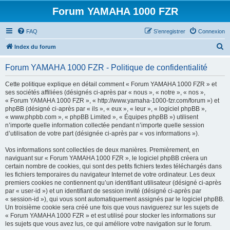
Forum YAMAHA 1000 FZR
FAQ
S’enregistrer
Connexion
R
Index du forum
e
Forum YAMAHA 1000 FZR - Politique de confidentialité
c
h
Cette politique explique en détail comment « Forum YAMAHA 1000 FZR » et
ses sociétés affiliées (désignés ci-après par « nous », « notre », « nos »,
e
« Forum YAMAHA 1000 FZR », « http://www.yamaha-1000-fzr.com/forum ») et
r
phpBB (désigné ci-après par « ils », « eux », « leur », « logiciel phpBB »,
« www.phpbb.com », « phpBB Limited », « Équipes phpBB ») utilisent
c
n’importe quelle information collectée pendant n’importe quelle session
h
d’utilisation de votre part (désignée ci-après par « vos informations »).
e
Vos informations sont collectées de deux manières. Premièrement, en
r
naviguant sur « Forum YAMAHA 1000 FZR », le logiciel phpBB créera un
certain nombre de cookies, qui sont des petits fichiers textes téléchargés dans
les fichiers temporaires du navigateur Internet de votre ordinateur. Les deux
premiers cookies ne contiennent qu’un identifiant utilisateur (désigné ci-après
par « user-id ») et un identifiant de session invité (désigné ci-après par
« session-id »), qui vous sont automatiquement assignés par le logiciel phpBB.
Un troisième cookie sera créé une fois que vous naviguerez sur les sujets de
« Forum YAMAHA 1000 FZR » et est utilisé pour stocker les informations sur
les sujets que vous avez lus, ce qui améliore votre navigation sur le forum.