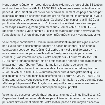
Nous pouvons également créer des cookies externes au logiciel phpBB tout en
naviguant sur « Forum YAMAHA 1000 FZR », bien que ceux-ci soient hors de
portée du document qui est prévu pour couvrir seulement les pages créées par
le logiciel phpBB. La seconde manière est de récupérer l’information que vous
nous envoyez et que nous collectons. Ceci peut être, et n’est pas limité à : la
publication de message en tant qu’utilisateur invité (désignée ci-après par
« messages invités »), l’enregistrement sur « Forum YAMAHA 1000 FZR »
(désignée ici par « votre compte ») et les messages que vous envoyez après
l’enregistrement et lors d’une connexion (désignés ici par « vos messages »).
Votre compte contiendra au minimum un identifiant unique (désigné ci-après
par « votre nom d’utilisateur »), un mot de passe personnel utilisé pour la
connexion à votre compte (désigné ci-après par « votre mot de passe »), et
une adresse courriel personnelle valide (désignée ci-après par « votre
courriel »). Vos informations pour votre compte sur « Forum YAMAHA 1000
FZR » sont protégées par les lois de protection des données applicables dans
le pays qui nous héberge. Toute information en-dehors de votre nom
d’utilisateur, de votre mot de passe et de votre adresse courriel requise par
« Forum YAMAHA 1000 FZR » durant la procédure d’enregistrement, qu’elle
soit obligatoire ou non, reste à la discrétion de « Forum YAMAHA 1000 FZR ».
Dans tous les cas, vous pouvez choisir quelle information de votre compte sera
affichée publiquement. De plus, dans votre profil, vous pouvez souscrire ou
non à l’envoi automatique de courriel par le logiciel phpBB.
Votre mot de passe est crypté (hashage à sens unique) afin qu’il soit sécurisé.
Cependant, il est recommandé de ne pas utiliser le même mot de passe sur
plusieurs sites Internet différents. Votre mot de passe est le moyen d’accès à