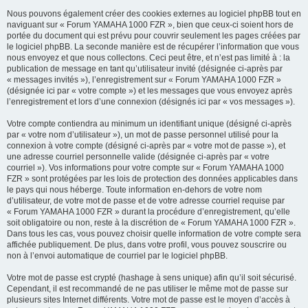
Nous pouvons également créer des cookies externes au logiciel phpBB tout en
naviguant sur « Forum YAMAHA 1000 FZR », bien que ceux-ci soient hors de
portée du document qui est prévu pour couvrir seulement les pages créées par
le logiciel phpBB. La seconde manière est de récupérer l’information que vous
nous envoyez et que nous collectons. Ceci peut être, et n’est pas limité à : la
publication de message en tant qu’utilisateur invité (désignée ci-après par
« messages invités »), l’enregistrement sur « Forum YAMAHA 1000 FZR »
(désignée ici par « votre compte ») et les messages que vous envoyez après
l’enregistrement et lors d’une connexion (désignés ici par « vos messages »).
Votre compte contiendra au minimum un identifiant unique (désigné ci-après
par « votre nom d’utilisateur »), un mot de passe personnel utilisé pour la
connexion à votre compte (désigné ci-après par « votre mot de passe »), et
une adresse courriel personnelle valide (désignée ci-après par « votre
courriel »). Vos informations pour votre compte sur « Forum YAMAHA 1000
FZR » sont protégées par les lois de protection des données applicables dans
le pays qui nous héberge. Toute information en-dehors de votre nom
d’utilisateur, de votre mot de passe et de votre adresse courriel requise par
« Forum YAMAHA 1000 FZR » durant la procédure d’enregistrement, qu’elle
soit obligatoire ou non, reste à la discrétion de « Forum YAMAHA 1000 FZR ».
Dans tous les cas, vous pouvez choisir quelle information de votre compte sera
affichée publiquement. De plus, dans votre profil, vous pouvez souscrire ou
non à l’envoi automatique de courriel par le logiciel phpBB.
Votre mot de passe est crypté (hashage à sens unique) afin qu’il soit sécurisé.
Cependant, il est recommandé de ne pas utiliser le même mot de passe sur
plusieurs sites Internet différents. Votre mot de passe est le moyen d’accès à