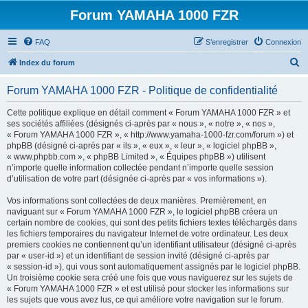
Forum YAMAHA 1000 FZR
FAQ
S’enregistrer
Connexion
R
Index du forum
e
Forum YAMAHA 1000 FZR - Politique de confidentialité
c
h
Cette politique explique en détail comment « Forum YAMAHA 1000 FZR » et
ses sociétés affiliées (désignés ci-après par « nous », « notre », « nos »,
e
« Forum YAMAHA 1000 FZR », « http://www.yamaha-1000-fzr.com/forum ») et
r
phpBB (désigné ci-après par « ils », « eux », « leur », « logiciel phpBB »,
« www.phpbb.com », « phpBB Limited », « Équipes phpBB ») utilisent
c
n’importe quelle information collectée pendant n’importe quelle session
h
d’utilisation de votre part (désignée ci-après par « vos informations »).
e
Vos informations sont collectées de deux manières. Premièrement, en
r
naviguant sur « Forum YAMAHA 1000 FZR », le logiciel phpBB créera un
certain nombre de cookies, qui sont des petits fichiers textes téléchargés dans
les fichiers temporaires du navigateur Internet de votre ordinateur. Les deux
premiers cookies ne contiennent qu’un identifiant utilisateur (désigné ci-après
par « user-id ») et un identifiant de session invité (désigné ci-après par
« session-id »), qui vous sont automatiquement assignés par le logiciel phpBB.
Un troisième cookie sera créé une fois que vous naviguerez sur les sujets de
« Forum YAMAHA 1000 FZR » et est utilisé pour stocker les informations sur
les sujets que vous avez lus, ce qui améliore votre navigation sur le forum.