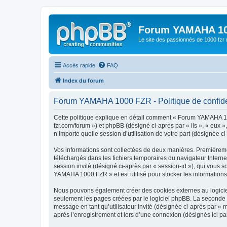
Forum YAMAHA 10
Le site des passionnés de 1000 f
Accès rapide
FAQ
Index du forum
Forum YAMAHA 1000 FZR - Politique de confiden
Cette politique explique en détail comment « Forum YAMAHA 10
fzr.com/forum ») et phpBB (désigné ci-après par « ils », « eux 
n’importe quelle session d’utilisation de votre part (désignée ci
Vos informations sont collectées de deux manières. Premièreme
téléchargés dans les fichiers temporaires du navigateur Internet
session invité (désigné ci-après par « session-id »), qui vous
YAMAHA 1000 FZR » et est utilisé pour stocker les informations 
Nous pouvons également créer des cookies externes au logicie
seulement les pages créées par le logiciel phpBB. La seconde ma
message en tant qu’utilisateur invité (désignée ci-après par 
après l’enregistrement et lors d’une connexion (désignés ici p