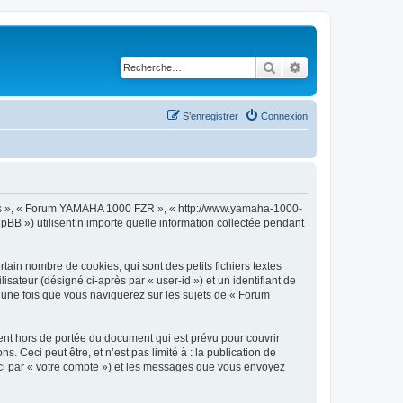
Rechercher
Recherche avancé
S’enregistrer
Connexion
 nos », « Forum YAMAHA 1000 FZR », « http://www.yamaha-1000-
pBB ») utilisent n’importe quelle information collectée pendant
in nombre de cookies, qui sont des petits fichiers textes
isateur (désigné ci-après par « user-id ») et un identifiant de
é une fois que vous naviguerez sur les sujets de « Forum
t hors de portée du document qui est prévu pour couvrir
Ceci peut être, et n’est pas limité à : la publication de
ci par « votre compte ») et les messages que vous envoyez