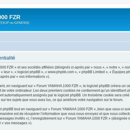
00 FZR
zr (EXUP ou GENESIS)
tialité
00 FZR » et ses sociétés affiliées (désignés ci-après par « nous », « notre », «
», « leur », « logiciel phpBB », « www.phpbb.com », « phpBB Limited », « Équipes ph
-après par « vos informations »).
nt, en naviguant sur « Forum YAMAHA 1000 FZR », le logiciel phpBB créera un certa
 de votre ordinateur. Les deux premiers cookies ne contiennent qu’un identifiant util
 sont automatiquement assignés par le logiciel phpBB. Un troisième cookie sera cré
sur les sujets que vous avez lus, ce qui améliore votre navigation sur le forum.
l phpBB tout en naviguant sur « Forum YAMAHA 1000 FZR », bien que ceux-ci soien
nière est de récupérer l’information que vous nous envoyez et que nous collectons. 
« messages invités »), l’enregistrement sur « Forum YAMAHA 1000 FZR » (désignée i
ar « vos messages »).