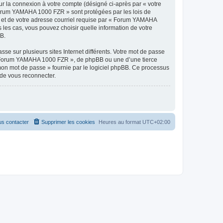
ur la connexion à votre compte (désigné ci-après par « votre
« Forum YAMAHA 1000 FZR » sont protégées par les lois de
e et de votre adresse courriel requise par « Forum YAMAHA
les cas, vous pouvez choisir quelle information de votre
BB.
se sur plusieurs sites Internet différents. Votre mot de passe
« Forum YAMAHA 1000 FZR », de phpBB ou une d’une tierce
 mon mot de passe » fournie par le logiciel phpBB. Ce processus
 de vous reconnecter.
s contacter
Supprimer les cookies
Heures au format
UTC+02:00