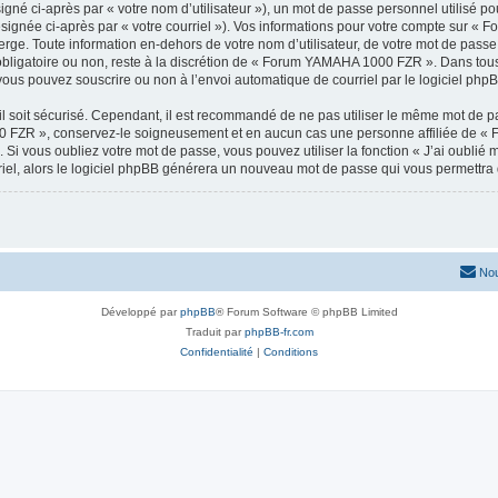
gné ci-après par « votre nom d’utilisateur »), un mot de passe personnel utilisé po
ésignée ci-après par « votre courriel »). Vos informations pour votre compte sur 
rge. Toute information en-dehors de votre nom d’utilisateur, de votre mot de pass
obligatoire ou non, reste à la discrétion de « Forum YAMAHA 1000 FZR ». Dans tous 
vous pouvez souscrire ou non à l’envoi automatique de courriel par le logiciel php
l soit sécurisé. Cependant, il est recommandé de ne pas utiliser le même mot de pas
0 FZR », conservez-le soigneusement et en aucun cas une personne affiliée de 
Si vous oubliez votre mot de passe, vous pouvez utiliser la fonction « J’ai oublié
rriel, alors le logiciel phpBB générera un nouveau mot de passe qui vous permettra
Nou
Développé par
phpBB
® Forum Software © phpBB Limited
Traduit par
phpBB-fr.com
Confidentialité
|
Conditions