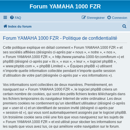
Forum YAMAHA 1000 FZR
FAQ
S’enregistrer
Connexion
R
Index du forum
e
Forum YAMAHA 1000 FZR - Politique de confidentialité
c
h
Cette politique explique en détail comment « Forum YAMAHA 1000 FZR » et
ses sociétés affiliées (désignés ci-après par « nous », « notre », « nos »,
e
« Forum YAMAHA 1000 FZR », « http://www.yamaha-1000-fzr.com/forum ») et
r
phpBB (désigné ci-après par « ils », « eux », « leur », « logiciel phpBB »,
« www.phpbb.com », « phpBB Limited », « Équipes phpBB ») utilisent
c
n’importe quelle information collectée pendant n’importe quelle session
h
d’utilisation de votre part (désignée ci-après par « vos informations »).
e
Vos informations sont collectées de deux manières. Premièrement, en
r
naviguant sur « Forum YAMAHA 1000 FZR », le logiciel phpBB créera un
certain nombre de cookies, qui sont des petits fichiers textes téléchargés dans
les fichiers temporaires du navigateur Internet de votre ordinateur. Les deux
premiers cookies ne contiennent qu’un identifiant utilisateur (désigné ci-après
par « user-id ») et un identifiant de session invité (désigné ci-après par
« session-id »), qui vous sont automatiquement assignés par le logiciel phpBB.
Un troisième cookie sera créé une fois que vous naviguerez sur les sujets de
« Forum YAMAHA 1000 FZR » et est utilisé pour stocker les informations sur
les sujets que vous avez lus, ce qui améliore votre navigation sur le forum.