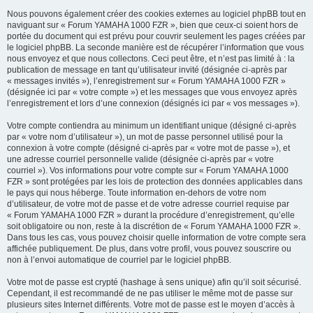
Nous pouvons également créer des cookies externes au logiciel phpBB tout en
naviguant sur « Forum YAMAHA 1000 FZR », bien que ceux-ci soient hors de
portée du document qui est prévu pour couvrir seulement les pages créées par
le logiciel phpBB. La seconde manière est de récupérer l’information que vous
nous envoyez et que nous collectons. Ceci peut être, et n’est pas limité à : la
publication de message en tant qu’utilisateur invité (désignée ci-après par
« messages invités »), l’enregistrement sur « Forum YAMAHA 1000 FZR »
(désignée ici par « votre compte ») et les messages que vous envoyez après
l’enregistrement et lors d’une connexion (désignés ici par « vos messages »).
Votre compte contiendra au minimum un identifiant unique (désigné ci-après
par « votre nom d’utilisateur »), un mot de passe personnel utilisé pour la
connexion à votre compte (désigné ci-après par « votre mot de passe »), et
une adresse courriel personnelle valide (désignée ci-après par « votre
courriel »). Vos informations pour votre compte sur « Forum YAMAHA 1000
FZR » sont protégées par les lois de protection des données applicables dans
le pays qui nous héberge. Toute information en-dehors de votre nom
d’utilisateur, de votre mot de passe et de votre adresse courriel requise par
« Forum YAMAHA 1000 FZR » durant la procédure d’enregistrement, qu’elle
soit obligatoire ou non, reste à la discrétion de « Forum YAMAHA 1000 FZR ».
Dans tous les cas, vous pouvez choisir quelle information de votre compte sera
affichée publiquement. De plus, dans votre profil, vous pouvez souscrire ou
non à l’envoi automatique de courriel par le logiciel phpBB.
Votre mot de passe est crypté (hashage à sens unique) afin qu’il soit sécurisé.
Cependant, il est recommandé de ne pas utiliser le même mot de passe sur
plusieurs sites Internet différents. Votre mot de passe est le moyen d’accès à