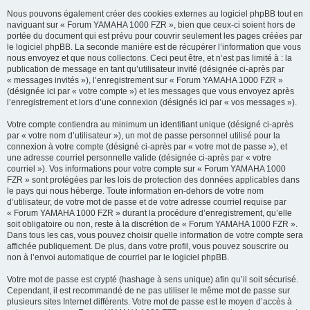
Nous pouvons également créer des cookies externes au logiciel phpBB tout en
naviguant sur « Forum YAMAHA 1000 FZR », bien que ceux-ci soient hors de
portée du document qui est prévu pour couvrir seulement les pages créées par
le logiciel phpBB. La seconde manière est de récupérer l’information que vous
nous envoyez et que nous collectons. Ceci peut être, et n’est pas limité à : la
publication de message en tant qu’utilisateur invité (désignée ci-après par
« messages invités »), l’enregistrement sur « Forum YAMAHA 1000 FZR »
(désignée ici par « votre compte ») et les messages que vous envoyez après
l’enregistrement et lors d’une connexion (désignés ici par « vos messages »).
Votre compte contiendra au minimum un identifiant unique (désigné ci-après
par « votre nom d’utilisateur »), un mot de passe personnel utilisé pour la
connexion à votre compte (désigné ci-après par « votre mot de passe »), et
une adresse courriel personnelle valide (désignée ci-après par « votre
courriel »). Vos informations pour votre compte sur « Forum YAMAHA 1000
FZR » sont protégées par les lois de protection des données applicables dans
le pays qui nous héberge. Toute information en-dehors de votre nom
d’utilisateur, de votre mot de passe et de votre adresse courriel requise par
« Forum YAMAHA 1000 FZR » durant la procédure d’enregistrement, qu’elle
soit obligatoire ou non, reste à la discrétion de « Forum YAMAHA 1000 FZR ».
Dans tous les cas, vous pouvez choisir quelle information de votre compte sera
affichée publiquement. De plus, dans votre profil, vous pouvez souscrire ou
non à l’envoi automatique de courriel par le logiciel phpBB.
Votre mot de passe est crypté (hashage à sens unique) afin qu’il soit sécurisé.
Cependant, il est recommandé de ne pas utiliser le même mot de passe sur
plusieurs sites Internet différents. Votre mot de passe est le moyen d’accès à