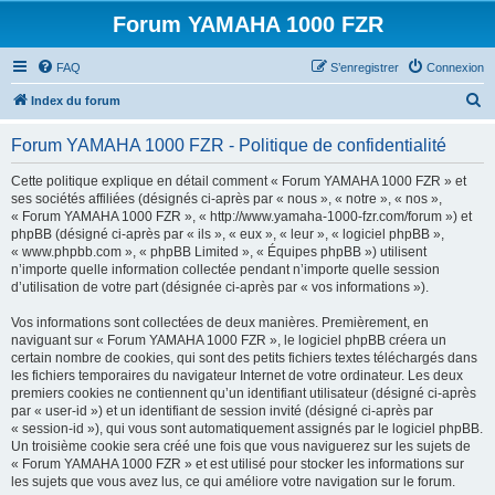
Forum YAMAHA 1000 FZR
FAQ
S’enregistrer
Connexion
R
Index du forum
e
Forum YAMAHA 1000 FZR - Politique de confidentialité
c
h
Cette politique explique en détail comment « Forum YAMAHA 1000 FZR » et
ses sociétés affiliées (désignés ci-après par « nous », « notre », « nos »,
e
« Forum YAMAHA 1000 FZR », « http://www.yamaha-1000-fzr.com/forum ») et
r
phpBB (désigné ci-après par « ils », « eux », « leur », « logiciel phpBB »,
« www.phpbb.com », « phpBB Limited », « Équipes phpBB ») utilisent
c
n’importe quelle information collectée pendant n’importe quelle session
h
d’utilisation de votre part (désignée ci-après par « vos informations »).
e
Vos informations sont collectées de deux manières. Premièrement, en
r
naviguant sur « Forum YAMAHA 1000 FZR », le logiciel phpBB créera un
certain nombre de cookies, qui sont des petits fichiers textes téléchargés dans
les fichiers temporaires du navigateur Internet de votre ordinateur. Les deux
premiers cookies ne contiennent qu’un identifiant utilisateur (désigné ci-après
par « user-id ») et un identifiant de session invité (désigné ci-après par
« session-id »), qui vous sont automatiquement assignés par le logiciel phpBB.
Un troisième cookie sera créé une fois que vous naviguerez sur les sujets de
« Forum YAMAHA 1000 FZR » et est utilisé pour stocker les informations sur
les sujets que vous avez lus, ce qui améliore votre navigation sur le forum.