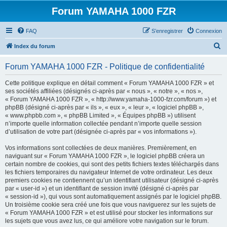
Forum YAMAHA 1000 FZR
FAQ
S’enregistrer
Connexion
R
Index du forum
e
Forum YAMAHA 1000 FZR - Politique de confidentialité
c
h
Cette politique explique en détail comment « Forum YAMAHA 1000 FZR » et
ses sociétés affiliées (désignés ci-après par « nous », « notre », « nos »,
e
« Forum YAMAHA 1000 FZR », « http://www.yamaha-1000-fzr.com/forum ») et
r
phpBB (désigné ci-après par « ils », « eux », « leur », « logiciel phpBB »,
« www.phpbb.com », « phpBB Limited », « Équipes phpBB ») utilisent
c
n’importe quelle information collectée pendant n’importe quelle session
h
d’utilisation de votre part (désignée ci-après par « vos informations »).
e
Vos informations sont collectées de deux manières. Premièrement, en
r
naviguant sur « Forum YAMAHA 1000 FZR », le logiciel phpBB créera un
certain nombre de cookies, qui sont des petits fichiers textes téléchargés dans
les fichiers temporaires du navigateur Internet de votre ordinateur. Les deux
premiers cookies ne contiennent qu’un identifiant utilisateur (désigné ci-après
par « user-id ») et un identifiant de session invité (désigné ci-après par
« session-id »), qui vous sont automatiquement assignés par le logiciel phpBB.
Un troisième cookie sera créé une fois que vous naviguerez sur les sujets de
« Forum YAMAHA 1000 FZR » et est utilisé pour stocker les informations sur
les sujets que vous avez lus, ce qui améliore votre navigation sur le forum.