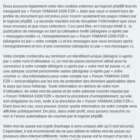
Nous pouvons également créer des cookies externes au logiciel phpBB tout en
naviguant sur « Forum YAMAHA 1000 FZR », bien que ceux-ci soient hors de
portée du document qui est prévu pour couvrir seulement les pages créées par
le logiciel phpBB. La seconde manière est de récupérer l’information que vous
nous envoyez et que nous collectons. Ceci peut être, et n’est pas limité à : la
publication de message en tant qu’utilisateur invité (désignée ci-après par
« messages invités »), l’enregistrement sur « Forum YAMAHA 1000 FZR »
(désignée ici par « votre compte ») et les messages que vous envoyez après
l’enregistrement et lors d’une connexion (désignés ici par « vos messages »).
Votre compte contiendra au minimum un identifiant unique (désigné ci-après
par « votre nom d’utilisateur »), un mot de passe personnel utilisé pour la
connexion à votre compte (désigné ci-après par « votre mot de passe »), et
une adresse courriel personnelle valide (désignée ci-après par « votre
courriel »). Vos informations pour votre compte sur « Forum YAMAHA 1000
FZR » sont protégées par les lois de protection des données applicables dans
le pays qui nous héberge. Toute information en-dehors de votre nom
d’utilisateur, de votre mot de passe et de votre adresse courriel requise par
« Forum YAMAHA 1000 FZR » durant la procédure d’enregistrement, qu’elle
soit obligatoire ou non, reste à la discrétion de « Forum YAMAHA 1000 FZR ».
Dans tous les cas, vous pouvez choisir quelle information de votre compte sera
affichée publiquement. De plus, dans votre profil, vous pouvez souscrire ou
non à l’envoi automatique de courriel par le logiciel phpBB.
Votre mot de passe est crypté (hashage à sens unique) afin qu’il soit sécurisé.
Cependant, il est recommandé de ne pas utiliser le même mot de passe sur
plusieurs sites Internet différents. Votre mot de passe est le moyen d’accès à