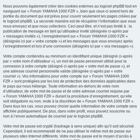
Nous pouvons également créer des cookies externes au logiciel phpBB tout en
naviguant sur « Forum YAMAHA 1000 FZR », bien que ceux-ci soient hors de
portée du document qui est prévu pour couvrir seulement les pages créées par
le logiciel phpBB. La seconde manière est de récupérer l’information que vous
nous envoyez et que nous collectons. Ceci peut être, et n’est pas limité à : la
publication de message en tant qu’utilisateur invité (désignée ci-après par
« messages invités »), l’enregistrement sur « Forum YAMAHA 1000 FZR »
(désignée ici par « votre compte ») et les messages que vous envoyez après
l’enregistrement et lors d’une connexion (désignés ici par « vos messages »).
Votre compte contiendra au minimum un identifiant unique (désigné ci-après
par « votre nom d’utilisateur »), un mot de passe personnel utilisé pour la
connexion à votre compte (désigné ci-après par « votre mot de passe »), et
une adresse courriel personnelle valide (désignée ci-après par « votre
courriel »). Vos informations pour votre compte sur « Forum YAMAHA 1000
FZR » sont protégées par les lois de protection des données applicables dans
le pays qui nous héberge. Toute information en-dehors de votre nom
d’utilisateur, de votre mot de passe et de votre adresse courriel requise par
« Forum YAMAHA 1000 FZR » durant la procédure d’enregistrement, qu’elle
soit obligatoire ou non, reste à la discrétion de « Forum YAMAHA 1000 FZR ».
Dans tous les cas, vous pouvez choisir quelle information de votre compte sera
affichée publiquement. De plus, dans votre profil, vous pouvez souscrire ou
non à l’envoi automatique de courriel par le logiciel phpBB.
Votre mot de passe est crypté (hashage à sens unique) afin qu’il soit sécurisé.
Cependant, il est recommandé de ne pas utiliser le même mot de passe sur
plusieurs sites Internet différents. Votre mot de passe est le moyen d’accès à