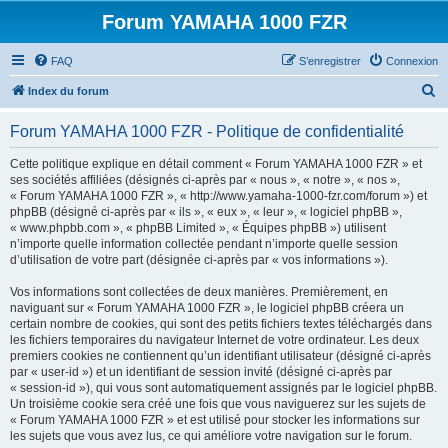
Forum YAMAHA 1000 FZR
FAQ
S’enregistrer
Connexion
R
Index du forum
e
Forum YAMAHA 1000 FZR - Politique de confidentialité
c
h
Cette politique explique en détail comment « Forum YAMAHA 1000 FZR » et
ses sociétés affiliées (désignés ci-après par « nous », « notre », « nos »,
e
« Forum YAMAHA 1000 FZR », « http://www.yamaha-1000-fzr.com/forum ») et
r
phpBB (désigné ci-après par « ils », « eux », « leur », « logiciel phpBB »,
« www.phpbb.com », « phpBB Limited », « Équipes phpBB ») utilisent
c
n’importe quelle information collectée pendant n’importe quelle session
h
d’utilisation de votre part (désignée ci-après par « vos informations »).
e
Vos informations sont collectées de deux manières. Premièrement, en
r
naviguant sur « Forum YAMAHA 1000 FZR », le logiciel phpBB créera un
certain nombre de cookies, qui sont des petits fichiers textes téléchargés dans
les fichiers temporaires du navigateur Internet de votre ordinateur. Les deux
premiers cookies ne contiennent qu’un identifiant utilisateur (désigné ci-après
par « user-id ») et un identifiant de session invité (désigné ci-après par
« session-id »), qui vous sont automatiquement assignés par le logiciel phpBB.
Un troisième cookie sera créé une fois que vous naviguerez sur les sujets de
« Forum YAMAHA 1000 FZR » et est utilisé pour stocker les informations sur
les sujets que vous avez lus, ce qui améliore votre navigation sur le forum.