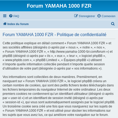
Forum YAMAHA 1000 FZR
FAQ
S’enregistrer
Connexion
R
Index du forum
e
Forum YAMAHA 1000 FZR - Politique de confidentialité
c
h
Cette politique explique en détail comment « Forum YAMAHA 1000 FZR » et
ses sociétés affiliées (désignés ci-après par « nous », « notre », « nos »,
e
« Forum YAMAHA 1000 FZR », « http://www.yamaha-1000-fzr.com/forum ») et
r
phpBB (désigné ci-après par « ils », « eux », « leur », « logiciel phpBB »,
« www.phpbb.com », « phpBB Limited », « Équipes phpBB ») utilisent
c
n’importe quelle information collectée pendant n’importe quelle session
h
d’utilisation de votre part (désignée ci-après par « vos informations »).
e
Vos informations sont collectées de deux manières. Premièrement, en
r
naviguant sur « Forum YAMAHA 1000 FZR », le logiciel phpBB créera un
certain nombre de cookies, qui sont des petits fichiers textes téléchargés dans
les fichiers temporaires du navigateur Internet de votre ordinateur. Les deux
premiers cookies ne contiennent qu’un identifiant utilisateur (désigné ci-après
par « user-id ») et un identifiant de session invité (désigné ci-après par
« session-id »), qui vous sont automatiquement assignés par le logiciel phpBB.
Un troisième cookie sera créé une fois que vous naviguerez sur les sujets de
« Forum YAMAHA 1000 FZR » et est utilisé pour stocker les informations sur
les sujets que vous avez lus, ce qui améliore votre navigation sur le forum.