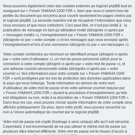
Nous pouvons également créer des cookies externes au logiciel phpBB tout en
naviguant sur « Forum YAMAHA 1000 FZR », bien que ceux-ci soient hors de
portée du document qui est prévu pour couvrir seulement les pages créées par
le logiciel phpBB. La seconde manière est de récupérer l’information que vous
nous envoyez et que nous collectons. Ceci peut être, et n’est pas limité à : la
publication de message en tant qu’utilisateur invité (désignée ci-après par
« messages invités »), l’enregistrement sur « Forum YAMAHA 1000 FZR »
(désignée ici par « votre compte ») et les messages que vous envoyez après
l’enregistrement et lors d’une connexion (désignés ici par « vos messages »).
Votre compte contiendra au minimum un identifiant unique (désigné ci-après
par « votre nom d’utilisateur »), un mot de passe personnel utilisé pour la
connexion à votre compte (désigné ci-après par « votre mot de passe »), et
une adresse courriel personnelle valide (désignée ci-après par « votre
courriel »). Vos informations pour votre compte sur « Forum YAMAHA 1000
FZR » sont protégées par les lois de protection des données applicables dans
le pays qui nous héberge. Toute information en-dehors de votre nom
d’utilisateur, de votre mot de passe et de votre adresse courriel requise par
« Forum YAMAHA 1000 FZR » durant la procédure d’enregistrement, qu’elle
soit obligatoire ou non, reste à la discrétion de « Forum YAMAHA 1000 FZR ».
Dans tous les cas, vous pouvez choisir quelle information de votre compte sera
affichée publiquement. De plus, dans votre profil, vous pouvez souscrire ou
non à l’envoi automatique de courriel par le logiciel phpBB.
Votre mot de passe est crypté (hashage à sens unique) afin qu’il soit sécurisé.
Cependant, il est recommandé de ne pas utiliser le même mot de passe sur
plusieurs sites Internet différents. Votre mot de passe est le moyen d’accès à