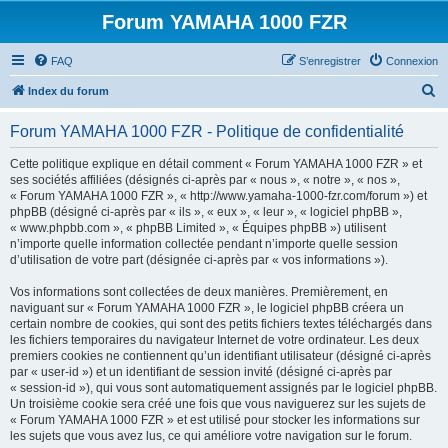
Forum YAMAHA 1000 FZR
FAQ
S’enregistrer
Connexion
R
Index du forum
e
Forum YAMAHA 1000 FZR - Politique de confidentialité
c
h
Cette politique explique en détail comment « Forum YAMAHA 1000 FZR » et
ses sociétés affiliées (désignés ci-après par « nous », « notre », « nos »,
e
« Forum YAMAHA 1000 FZR », « http://www.yamaha-1000-fzr.com/forum ») et
r
phpBB (désigné ci-après par « ils », « eux », « leur », « logiciel phpBB »,
« www.phpbb.com », « phpBB Limited », « Équipes phpBB ») utilisent
c
n’importe quelle information collectée pendant n’importe quelle session
h
d’utilisation de votre part (désignée ci-après par « vos informations »).
e
Vos informations sont collectées de deux manières. Premièrement, en
r
naviguant sur « Forum YAMAHA 1000 FZR », le logiciel phpBB créera un
certain nombre de cookies, qui sont des petits fichiers textes téléchargés dans
les fichiers temporaires du navigateur Internet de votre ordinateur. Les deux
premiers cookies ne contiennent qu’un identifiant utilisateur (désigné ci-après
par « user-id ») et un identifiant de session invité (désigné ci-après par
« session-id »), qui vous sont automatiquement assignés par le logiciel phpBB.
Un troisième cookie sera créé une fois que vous naviguerez sur les sujets de
« Forum YAMAHA 1000 FZR » et est utilisé pour stocker les informations sur
les sujets que vous avez lus, ce qui améliore votre navigation sur le forum.