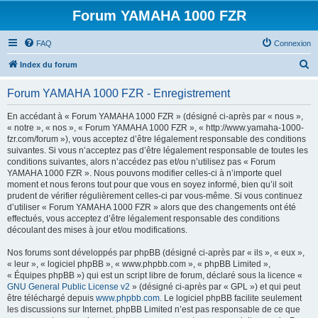
Forum YAMAHA 1000 FZR
FAQ
Connexion
R
Index du forum
e
Forum YAMAHA 1000 FZR - Enregistrement
c
h
En accédant à « Forum YAMAHA 1000 FZR » (désigné ci-après par « nous »,
« notre », « nos », « Forum YAMAHA 1000 FZR », « http://www.yamaha-1000-
e
fzr.com/forum »), vous acceptez d’être légalement responsable des conditions
r
suivantes. Si vous n’acceptez pas d’être légalement responsable de toutes les
conditions suivantes, alors n’accédez pas et/ou n’utilisez pas « Forum
c
YAMAHA 1000 FZR ». Nous pouvons modifier celles-ci à n’importe quel
h
moment et nous ferons tout pour que vous en soyez informé, bien qu’il soit
prudent de vérifier régulièrement celles-ci par vous-même. Si vous continuez
e
d’utiliser « Forum YAMAHA 1000 FZR » alors que des changements ont été
r
effectués, vous acceptez d’être légalement responsable des conditions
découlant des mises à jour et/ou modifications.
Nos forums sont développés par phpBB (désigné ci-après par « ils », « eux »,
« leur », « logiciel phpBB », « www.phpbb.com », « phpBB Limited »,
« Équipes phpBB ») qui est un script libre de forum, déclaré sous la licence «
GNU General Public License v2
» (désigné ci-après par « GPL ») et qui peut
être téléchargé depuis
www.phpbb.com
. Le logiciel phpBB facilite seulement
les discussions sur Internet. phpBB Limited n’est pas responsable de ce que