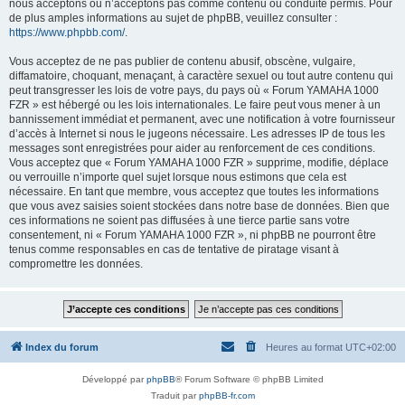
nous acceptons ou n’acceptons pas comme contenu ou conduite permis. Pour
de plus amples informations au sujet de phpBB, veuillez consulter :
https://www.phpbb.com/
.
Vous acceptez de ne pas publier de contenu abusif, obscène, vulgaire,
diffamatoire, choquant, menaçant, à caractère sexuel ou tout autre contenu qui
peut transgresser les lois de votre pays, du pays où « Forum YAMAHA 1000
FZR » est hébergé ou les lois internationales. Le faire peut vous mener à un
bannissement immédiat et permanent, avec une notification à votre fournisseur
d’accès à Internet si nous le jugeons nécessaire. Les adresses IP de tous les
messages sont enregistrées pour aider au renforcement de ces conditions.
Vous acceptez que « Forum YAMAHA 1000 FZR » supprime, modifie, déplace
ou verrouille n’importe quel sujet lorsque nous estimons que cela est
nécessaire. En tant que membre, vous acceptez que toutes les informations
que vous avez saisies soient stockées dans notre base de données. Bien que
ces informations ne soient pas diffusées à une tierce partie sans votre
consentement, ni « Forum YAMAHA 1000 FZR », ni phpBB ne pourront être
tenus comme responsables en cas de tentative de piratage visant à
compromettre les données.
Index du forum
Heures au format
UTC+02:00
Développé par
phpBB
® Forum Software © phpBB Limited
Traduit par
phpBB-fr.com