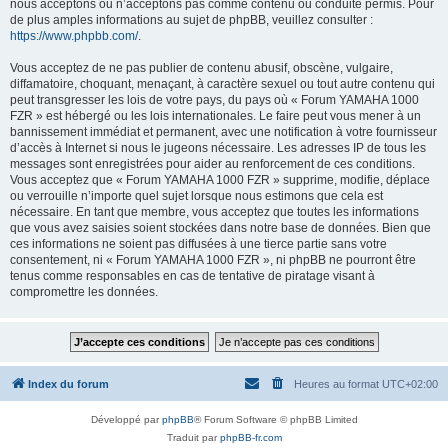
nous acceptons ou n’acceptons pas comme contenu ou conduite permis. Pour
de plus amples informations au sujet de phpBB, veuillez consulter :
https://www.phpbb.com/
.
Vous acceptez de ne pas publier de contenu abusif, obscène, vulgaire,
diffamatoire, choquant, menaçant, à caractère sexuel ou tout autre contenu qui
peut transgresser les lois de votre pays, du pays où « Forum YAMAHA 1000
FZR » est hébergé ou les lois internationales. Le faire peut vous mener à un
bannissement immédiat et permanent, avec une notification à votre fournisseur
d’accès à Internet si nous le jugeons nécessaire. Les adresses IP de tous les
messages sont enregistrées pour aider au renforcement de ces conditions.
Vous acceptez que « Forum YAMAHA 1000 FZR » supprime, modifie, déplace
ou verrouille n’importe quel sujet lorsque nous estimons que cela est
nécessaire. En tant que membre, vous acceptez que toutes les informations
que vous avez saisies soient stockées dans notre base de données. Bien que
ces informations ne soient pas diffusées à une tierce partie sans votre
consentement, ni « Forum YAMAHA 1000 FZR », ni phpBB ne pourront être
tenus comme responsables en cas de tentative de piratage visant à
compromettre les données.
Index du forum
Heures au format
UTC+02:00
Développé par
phpBB
® Forum Software © phpBB Limited
Traduit par
phpBB-fr.com