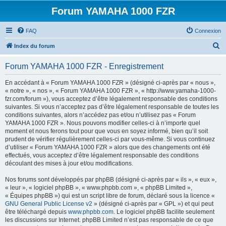
Forum YAMAHA 1000 FZR
FAQ
Connexion
R
Index du forum
e
Forum YAMAHA 1000 FZR - Enregistrement
c
h
En accédant à « Forum YAMAHA 1000 FZR » (désigné ci-après par « nous »,
« notre », « nos », « Forum YAMAHA 1000 FZR », « http://www.yamaha-1000-
e
fzr.com/forum »), vous acceptez d’être légalement responsable des conditions
r
suivantes. Si vous n’acceptez pas d’être légalement responsable de toutes les
conditions suivantes, alors n’accédez pas et/ou n’utilisez pas « Forum
c
YAMAHA 1000 FZR ». Nous pouvons modifier celles-ci à n’importe quel
h
moment et nous ferons tout pour que vous en soyez informé, bien qu’il soit
prudent de vérifier régulièrement celles-ci par vous-même. Si vous continuez
e
d’utiliser « Forum YAMAHA 1000 FZR » alors que des changements ont été
r
effectués, vous acceptez d’être légalement responsable des conditions
découlant des mises à jour et/ou modifications.
Nos forums sont développés par phpBB (désigné ci-après par « ils », « eux »,
« leur », « logiciel phpBB », « www.phpbb.com », « phpBB Limited »,
« Équipes phpBB ») qui est un script libre de forum, déclaré sous la licence «
GNU General Public License v2
» (désigné ci-après par « GPL ») et qui peut
être téléchargé depuis
www.phpbb.com
. Le logiciel phpBB facilite seulement
les discussions sur Internet. phpBB Limited n’est pas responsable de ce que