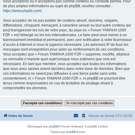
nous acceptons ou n’acceptons pas comme contenu ou conduite permis. Pour
de plus amples informations au sujet de phpBB, veuillez consulter :
https://www.phpbb.com/
.
Vous acceptez de ne pas publier de contenu abusif, obscène, vulgaire,
diffamatoire, choquant, menaçant, à caractère sexuel ou tout autre contenu qui
peut transgresser les lois de votre pays, du pays où « Forum YAMAHA 1000
FZR » est hébergé ou les lois internationales. Le faire peut vous mener à un
bannissement immédiat et permanent, avec une notification à votre fournisseur
d’accès à Internet si nous le jugeons nécessaire. Les adresses IP de tous les
messages sont enregistrées pour aider au renforcement de ces conditions.
Vous acceptez que « Forum YAMAHA 1000 FZR » supprime, modifie, déplace
ou verrouille n’importe quel sujet lorsque nous estimons que cela est
nécessaire. En tant que membre, vous acceptez que toutes les informations
que vous avez saisies soient stockées dans notre base de données. Bien que
ces informations ne soient pas diffusées à une tierce partie sans votre
consentement, ni « Forum YAMAHA 1000 FZR », ni phpBB ne pourront être
tenus comme responsables en cas de tentative de piratage visant à
compromettre les données.
Index du forum
Heures au format
UTC+02:00
Développé par
phpBB
® Forum Software © phpBB Limited
Traduit par
phpBB-fr.com