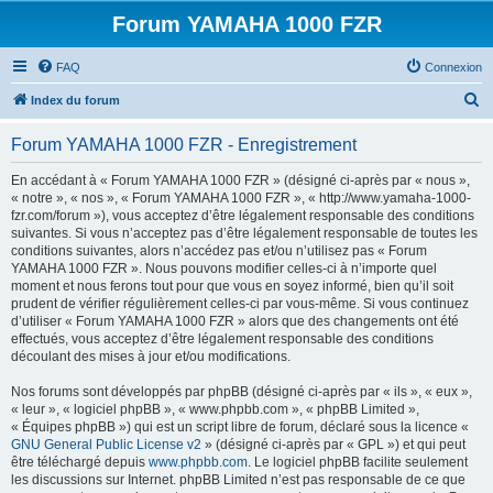
Forum YAMAHA 1000 FZR
FAQ
Connexion
R
Index du forum
e
Forum YAMAHA 1000 FZR - Enregistrement
c
h
En accédant à « Forum YAMAHA 1000 FZR » (désigné ci-après par « nous »,
« notre », « nos », « Forum YAMAHA 1000 FZR », « http://www.yamaha-1000-
e
fzr.com/forum »), vous acceptez d’être légalement responsable des conditions
r
suivantes. Si vous n’acceptez pas d’être légalement responsable de toutes les
conditions suivantes, alors n’accédez pas et/ou n’utilisez pas « Forum
c
YAMAHA 1000 FZR ». Nous pouvons modifier celles-ci à n’importe quel
h
moment et nous ferons tout pour que vous en soyez informé, bien qu’il soit
prudent de vérifier régulièrement celles-ci par vous-même. Si vous continuez
e
d’utiliser « Forum YAMAHA 1000 FZR » alors que des changements ont été
r
effectués, vous acceptez d’être légalement responsable des conditions
découlant des mises à jour et/ou modifications.
Nos forums sont développés par phpBB (désigné ci-après par « ils », « eux »,
« leur », « logiciel phpBB », « www.phpbb.com », « phpBB Limited »,
« Équipes phpBB ») qui est un script libre de forum, déclaré sous la licence «
GNU General Public License v2
» (désigné ci-après par « GPL ») et qui peut
être téléchargé depuis
www.phpbb.com
. Le logiciel phpBB facilite seulement
les discussions sur Internet. phpBB Limited n’est pas responsable de ce que