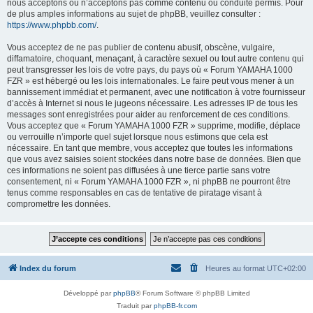
nous acceptons ou n’acceptons pas comme contenu ou conduite permis. Pour
de plus amples informations au sujet de phpBB, veuillez consulter :
https://www.phpbb.com/
.
Vous acceptez de ne pas publier de contenu abusif, obscène, vulgaire,
diffamatoire, choquant, menaçant, à caractère sexuel ou tout autre contenu qui
peut transgresser les lois de votre pays, du pays où « Forum YAMAHA 1000
FZR » est hébergé ou les lois internationales. Le faire peut vous mener à un
bannissement immédiat et permanent, avec une notification à votre fournisseur
d’accès à Internet si nous le jugeons nécessaire. Les adresses IP de tous les
messages sont enregistrées pour aider au renforcement de ces conditions.
Vous acceptez que « Forum YAMAHA 1000 FZR » supprime, modifie, déplace
ou verrouille n’importe quel sujet lorsque nous estimons que cela est
nécessaire. En tant que membre, vous acceptez que toutes les informations
que vous avez saisies soient stockées dans notre base de données. Bien que
ces informations ne soient pas diffusées à une tierce partie sans votre
consentement, ni « Forum YAMAHA 1000 FZR », ni phpBB ne pourront être
tenus comme responsables en cas de tentative de piratage visant à
compromettre les données.
Index du forum
Heures au format
UTC+02:00
Développé par
phpBB
® Forum Software © phpBB Limited
Traduit par
phpBB-fr.com