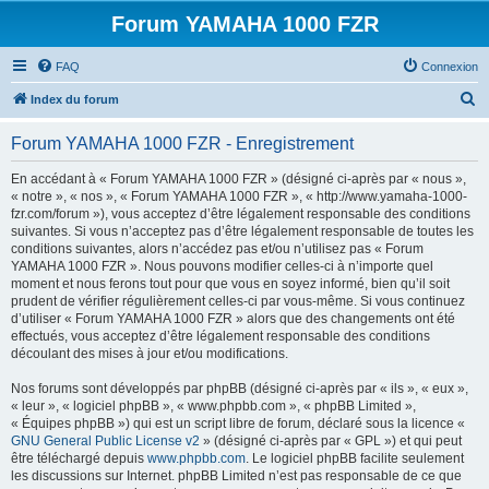
Forum YAMAHA 1000 FZR
FAQ
Connexion
R
Index du forum
e
Forum YAMAHA 1000 FZR - Enregistrement
c
h
En accédant à « Forum YAMAHA 1000 FZR » (désigné ci-après par « nous »,
« notre », « nos », « Forum YAMAHA 1000 FZR », « http://www.yamaha-1000-
e
fzr.com/forum »), vous acceptez d’être légalement responsable des conditions
r
suivantes. Si vous n’acceptez pas d’être légalement responsable de toutes les
conditions suivantes, alors n’accédez pas et/ou n’utilisez pas « Forum
c
YAMAHA 1000 FZR ». Nous pouvons modifier celles-ci à n’importe quel
h
moment et nous ferons tout pour que vous en soyez informé, bien qu’il soit
prudent de vérifier régulièrement celles-ci par vous-même. Si vous continuez
e
d’utiliser « Forum YAMAHA 1000 FZR » alors que des changements ont été
r
effectués, vous acceptez d’être légalement responsable des conditions
découlant des mises à jour et/ou modifications.
Nos forums sont développés par phpBB (désigné ci-après par « ils », « eux »,
« leur », « logiciel phpBB », « www.phpbb.com », « phpBB Limited »,
« Équipes phpBB ») qui est un script libre de forum, déclaré sous la licence «
GNU General Public License v2
» (désigné ci-après par « GPL ») et qui peut
être téléchargé depuis
www.phpbb.com
. Le logiciel phpBB facilite seulement
les discussions sur Internet. phpBB Limited n’est pas responsable de ce que