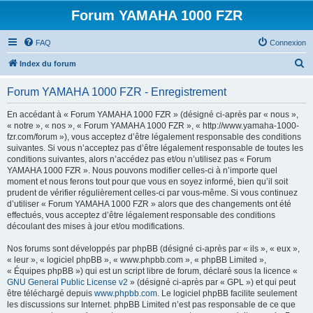
Forum YAMAHA 1000 FZR
FAQ
Connexion
R
Index du forum
e
Forum YAMAHA 1000 FZR - Enregistrement
c
h
En accédant à « Forum YAMAHA 1000 FZR » (désigné ci-après par « nous »,
« notre », « nos », « Forum YAMAHA 1000 FZR », « http://www.yamaha-1000-
e
fzr.com/forum »), vous acceptez d’être légalement responsable des conditions
r
suivantes. Si vous n’acceptez pas d’être légalement responsable de toutes les
conditions suivantes, alors n’accédez pas et/ou n’utilisez pas « Forum
c
YAMAHA 1000 FZR ». Nous pouvons modifier celles-ci à n’importe quel
h
moment et nous ferons tout pour que vous en soyez informé, bien qu’il soit
prudent de vérifier régulièrement celles-ci par vous-même. Si vous continuez
e
d’utiliser « Forum YAMAHA 1000 FZR » alors que des changements ont été
r
effectués, vous acceptez d’être légalement responsable des conditions
découlant des mises à jour et/ou modifications.
Nos forums sont développés par phpBB (désigné ci-après par « ils », « eux »,
« leur », « logiciel phpBB », « www.phpbb.com », « phpBB Limited »,
« Équipes phpBB ») qui est un script libre de forum, déclaré sous la licence «
GNU General Public License v2
» (désigné ci-après par « GPL ») et qui peut
être téléchargé depuis
www.phpbb.com
. Le logiciel phpBB facilite seulement
les discussions sur Internet. phpBB Limited n’est pas responsable de ce que