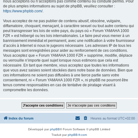
nous acceptons ou n’acceptons pas comme contenu ou conduite permis. Pour
de plus amples informations au sujet de phpBB, veuillez consulter :
https://www.phpbb.com/
.
Vous acceptez de ne pas publier de contenu abusif, obscène, vulgaire,
diffamatoire, choquant, menaçant, à caractère sexuel ou tout autre contenu qui
peut transgresser les lois de votre pays, du pays où « Forum YAMAHA 1000
FZR » est hébergé ou les lois internationales. Le faire peut vous mener à un
bannissement immédiat et permanent, avec une notification à votre fournisseur
d’accès à Internet si nous le jugeons nécessaire. Les adresses IP de tous les
messages sont enregistrées pour aider au renforcement de ces conditions.
Vous acceptez que « Forum YAMAHA 1000 FZR » supprime, modifie, déplace
ou verrouille n’importe quel sujet lorsque nous estimons que cela est
nécessaire. En tant que membre, vous acceptez que toutes les informations
que vous avez saisies soient stockées dans notre base de données. Bien que
ces informations ne soient pas diffusées à une tierce partie sans votre
consentement, ni « Forum YAMAHA 1000 FZR », ni phpBB ne pourront être
tenus comme responsables en cas de tentative de piratage visant à
compromettre les données.
Index du forum
Heures au format
UTC+02:00
Développé par
phpBB
® Forum Software © phpBB Limited
Traduit par
phpBB-fr.com