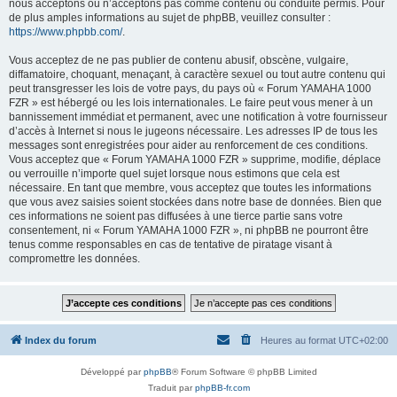
nous acceptons ou n’acceptons pas comme contenu ou conduite permis. Pour
de plus amples informations au sujet de phpBB, veuillez consulter :
https://www.phpbb.com/
.
Vous acceptez de ne pas publier de contenu abusif, obscène, vulgaire,
diffamatoire, choquant, menaçant, à caractère sexuel ou tout autre contenu qui
peut transgresser les lois de votre pays, du pays où « Forum YAMAHA 1000
FZR » est hébergé ou les lois internationales. Le faire peut vous mener à un
bannissement immédiat et permanent, avec une notification à votre fournisseur
d’accès à Internet si nous le jugeons nécessaire. Les adresses IP de tous les
messages sont enregistrées pour aider au renforcement de ces conditions.
Vous acceptez que « Forum YAMAHA 1000 FZR » supprime, modifie, déplace
ou verrouille n’importe quel sujet lorsque nous estimons que cela est
nécessaire. En tant que membre, vous acceptez que toutes les informations
que vous avez saisies soient stockées dans notre base de données. Bien que
ces informations ne soient pas diffusées à une tierce partie sans votre
consentement, ni « Forum YAMAHA 1000 FZR », ni phpBB ne pourront être
tenus comme responsables en cas de tentative de piratage visant à
compromettre les données.
Index du forum
Heures au format
UTC+02:00
Développé par
phpBB
® Forum Software © phpBB Limited
Traduit par
phpBB-fr.com