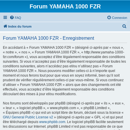
Forum YAMAHA 1000 FZR
FAQ
Connexion
R
Index du forum
e
Forum YAMAHA 1000 FZR - Enregistrement
c
h
En accédant à « Forum YAMAHA 1000 FZR » (désigné ci-après par « nous »,
« notre », « nos », « Forum YAMAHA 1000 FZR », « http://www.yamaha-1000-
e
fzr.com/forum »), vous acceptez d’être légalement responsable des conditions
r
suivantes. Si vous n’acceptez pas d’être légalement responsable de toutes les
conditions suivantes, alors n’accédez pas et/ou n’utilisez pas « Forum
c
YAMAHA 1000 FZR ». Nous pouvons modifier celles-ci à n’importe quel
h
moment et nous ferons tout pour que vous en soyez informé, bien qu’il soit
prudent de vérifier régulièrement celles-ci par vous-même. Si vous continuez
e
d’utiliser « Forum YAMAHA 1000 FZR » alors que des changements ont été
r
effectués, vous acceptez d’être légalement responsable des conditions
découlant des mises à jour et/ou modifications.
Nos forums sont développés par phpBB (désigné ci-après par « ils », « eux »,
« leur », « logiciel phpBB », « www.phpbb.com », « phpBB Limited »,
« Équipes phpBB ») qui est un script libre de forum, déclaré sous la licence «
GNU General Public License v2
» (désigné ci-après par « GPL ») et qui peut
être téléchargé depuis
www.phpbb.com
. Le logiciel phpBB facilite seulement
les discussions sur Internet. phpBB Limited n’est pas responsable de ce que