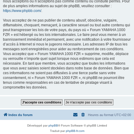
nous acceptons ou n’acceptons pas comme contenu ou conduite permis. Pour
de plus amples informations au sujet de phpBB, veuillez consulter :
https://www.phpbb.com/
.
Vous acceptez de ne pas publier de contenu abusif, obscène, vulgaire,
diffamatoire, choquant, menaçant, à caractère sexuel ou tout autre contenu qui
peut transgresser les lois de votre pays, du pays où « Forum YAMAHA 1000
FZR » est hébergé ou les lois internationales. Le faire peut vous mener à un
bannissement immédiat et permanent, avec une notification à votre fournisseur
d’accès à Internet si nous le jugeons nécessaire. Les adresses IP de tous les
messages sont enregistrées pour aider au renforcement de ces conditions.
Vous acceptez que « Forum YAMAHA 1000 FZR » supprime, modifie, déplace
ou verrouille n’importe quel sujet lorsque nous estimons que cela est
nécessaire. En tant que membre, vous acceptez que toutes les informations
que vous avez saisies soient stockées dans notre base de données. Bien que
ces informations ne soient pas diffusées à une tierce partie sans votre
consentement, ni « Forum YAMAHA 1000 FZR », ni phpBB ne pourront être
tenus comme responsables en cas de tentative de piratage visant à
compromettre les données.
Index du forum
Heures au format
UTC+02:00
Développé par
phpBB
® Forum Software © phpBB Limited
Traduit par
phpBB-fr.com