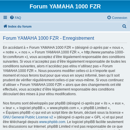
Forum YAMAHA 1000 FZR
FAQ
Connexion
R
Index du forum
e
Forum YAMAHA 1000 FZR - Enregistrement
c
h
En accédant à « Forum YAMAHA 1000 FZR » (désigné ci-après par « nous »,
« notre », « nos », « Forum YAMAHA 1000 FZR », « http://www.yamaha-1000-
e
fzr.com/forum »), vous acceptez d’être légalement responsable des conditions
r
suivantes. Si vous n’acceptez pas d’être légalement responsable de toutes les
conditions suivantes, alors n’accédez pas et/ou n’utilisez pas « Forum
c
YAMAHA 1000 FZR ». Nous pouvons modifier celles-ci à n’importe quel
h
moment et nous ferons tout pour que vous en soyez informé, bien qu’il soit
prudent de vérifier régulièrement celles-ci par vous-même. Si vous continuez
e
d’utiliser « Forum YAMAHA 1000 FZR » alors que des changements ont été
r
effectués, vous acceptez d’être légalement responsable des conditions
découlant des mises à jour et/ou modifications.
Nos forums sont développés par phpBB (désigné ci-après par « ils », « eux »,
« leur », « logiciel phpBB », « www.phpbb.com », « phpBB Limited »,
« Équipes phpBB ») qui est un script libre de forum, déclaré sous la licence «
GNU General Public License v2
» (désigné ci-après par « GPL ») et qui peut
être téléchargé depuis
www.phpbb.com
. Le logiciel phpBB facilite seulement
les discussions sur Internet. phpBB Limited n’est pas responsable de ce que