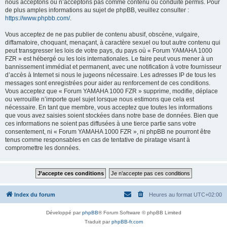
nous acceptons ou n’acceptons pas comme contenu ou conduite permis. Pour
de plus amples informations au sujet de phpBB, veuillez consulter :
https://www.phpbb.com/
.
Vous acceptez de ne pas publier de contenu abusif, obscène, vulgaire,
diffamatoire, choquant, menaçant, à caractère sexuel ou tout autre contenu qui
peut transgresser les lois de votre pays, du pays où « Forum YAMAHA 1000
FZR » est hébergé ou les lois internationales. Le faire peut vous mener à un
bannissement immédiat et permanent, avec une notification à votre fournisseur
d’accès à Internet si nous le jugeons nécessaire. Les adresses IP de tous les
messages sont enregistrées pour aider au renforcement de ces conditions.
Vous acceptez que « Forum YAMAHA 1000 FZR » supprime, modifie, déplace
ou verrouille n’importe quel sujet lorsque nous estimons que cela est
nécessaire. En tant que membre, vous acceptez que toutes les informations
que vous avez saisies soient stockées dans notre base de données. Bien que
ces informations ne soient pas diffusées à une tierce partie sans votre
consentement, ni « Forum YAMAHA 1000 FZR », ni phpBB ne pourront être
tenus comme responsables en cas de tentative de piratage visant à
compromettre les données.
Index du forum
Heures au format
UTC+02:00
Développé par
phpBB
® Forum Software © phpBB Limited
Traduit par
phpBB-fr.com