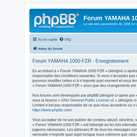
Forum YAMAHA 10
Le site des passionnés de 1000 f
Accès rapide
FAQ
Index du forum
Forum YAMAHA 1000 FZR - Enregistrement
En accédant à « Forum YAMAHA 1000 FZR » (désigné ci-après p
responsable des conditions suivantes. Si vous n’acceptez pas 
pouvons modifier celles-ci à n’importe quel moment et nous fero
« Forum YAMAHA 1000 FZR » alors que des changements ont été 
Nos forums sont développés par phpBB (désigné ci-après par « i
sous la licence «
GNU General Public License v2
» (désigné ci
Limited n’est pas responsable de ce que nous acceptons ou n’
https://www.phpbb.com/
.
Vous acceptez de ne pas publier de contenu abusif, obscène, vu
« Forum YAMAHA 1000 FZR » est hébergé ou les lois internation
jugeons nécessaire. Les adresses IP de tous les messages so
verrouille n’importe quel sujet lorsque nous estimons que cela