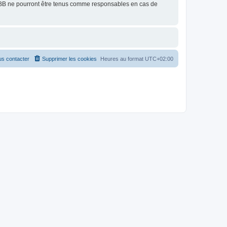
pBB ne pourront être tenus comme responsables en cas de
s contacter
Supprimer les cookies
Heures au format
UTC+02:00