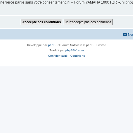
 une tierce partie sans votre consentement, ni « Forum YAMAHA 1000 FZR », ni ph
Nou
Développé par
phpBB
® Forum Software © phpBB Limited
Traduit par
phpBB-fr.com
Confidentialité
|
Conditions