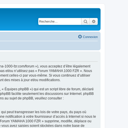
Rechercher
Recherche avancé
Connexion
a-1000-fzr.com/forum »), vous acceptez d’être légalement
z pas et/ou n’utilisez pas « Forum YAMAHA 1000 FZR ». Nous
ement celles-ci par vous-même. Si vous continuez d’utiliser
 des mises à jour et/ou modifications.
 « Équipes phpBB ») qui est un script libre de forum, déclaré
l phpBB facilite seulement les discussions sur Internet. phpBB
 au sujet de phpBB, veuillez consulter :
qui peut transgresser les lois de votre pays, du pays où
otification à votre fournisseur d’accès à Internet si nous le
 « Forum YAMAHA 1000 FZR » supprime, modifie, déplace ou
e vous avez saisies soient stockées dans notre base de