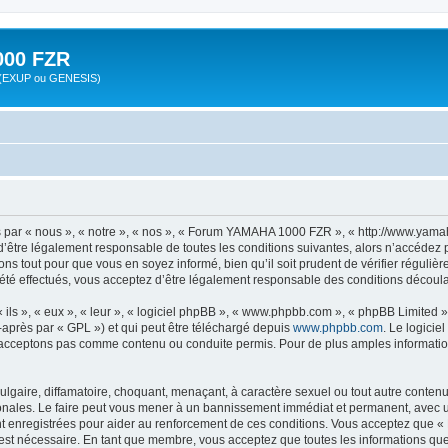
00 FZR
zr (EXUP ou GENESIS)
ar « nous », « notre », « nos », « Forum YAMAHA 1000 FZR », « http://www.yamah
d’être légalement responsable de toutes les conditions suivantes, alors n’accéde
ns tout pour que vous en soyez informé, bien qu’il soit prudent de vérifier régulièr
effectués, vous acceptez d’être légalement responsable des conditions découlant
ls », « eux », « leur », « logiciel phpBB », « www.phpbb.com », « phpBB Limited »,
-après par « GPL ») et qui peut être téléchargé depuis
www.phpbb.com
. Le logicie
acceptons pas comme contenu ou conduite permis. Pour de plus amples informations
lgaire, diffamatoire, choquant, menaçant, à caractère sexuel ou tout autre contenu 
ales. Le faire peut vous mener à un bannissement immédiat et permanent, avec une n
nt enregistrées pour aider au renforcement de ces conditions. Vous acceptez que
 est nécessaire. En tant que membre, vous acceptez que toutes les informations qu