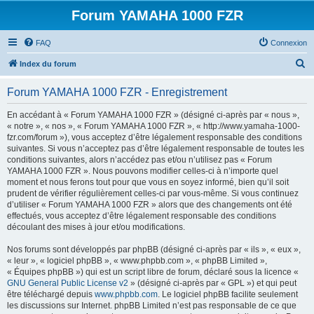
Forum YAMAHA 1000 FZR
FAQ
Connexion
R
Index du forum
e
Forum YAMAHA 1000 FZR - Enregistrement
c
h
En accédant à « Forum YAMAHA 1000 FZR » (désigné ci-après par « nous »,
« notre », « nos », « Forum YAMAHA 1000 FZR », « http://www.yamaha-1000-
e
fzr.com/forum »), vous acceptez d’être légalement responsable des conditions
r
suivantes. Si vous n’acceptez pas d’être légalement responsable de toutes les
conditions suivantes, alors n’accédez pas et/ou n’utilisez pas « Forum
c
YAMAHA 1000 FZR ». Nous pouvons modifier celles-ci à n’importe quel
h
moment et nous ferons tout pour que vous en soyez informé, bien qu’il soit
prudent de vérifier régulièrement celles-ci par vous-même. Si vous continuez
e
d’utiliser « Forum YAMAHA 1000 FZR » alors que des changements ont été
r
effectués, vous acceptez d’être légalement responsable des conditions
découlant des mises à jour et/ou modifications.
Nos forums sont développés par phpBB (désigné ci-après par « ils », « eux »,
« leur », « logiciel phpBB », « www.phpbb.com », « phpBB Limited »,
« Équipes phpBB ») qui est un script libre de forum, déclaré sous la licence «
GNU General Public License v2
» (désigné ci-après par « GPL ») et qui peut
être téléchargé depuis
www.phpbb.com
. Le logiciel phpBB facilite seulement
les discussions sur Internet. phpBB Limited n’est pas responsable de ce que