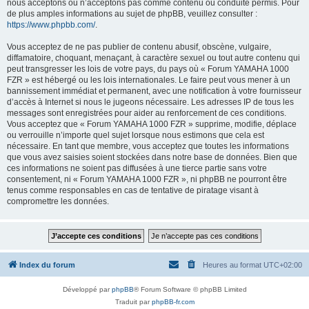
nous acceptons ou n’acceptons pas comme contenu ou conduite permis. Pour
de plus amples informations au sujet de phpBB, veuillez consulter :
https://www.phpbb.com/
.
Vous acceptez de ne pas publier de contenu abusif, obscène, vulgaire,
diffamatoire, choquant, menaçant, à caractère sexuel ou tout autre contenu qui
peut transgresser les lois de votre pays, du pays où « Forum YAMAHA 1000
FZR » est hébergé ou les lois internationales. Le faire peut vous mener à un
bannissement immédiat et permanent, avec une notification à votre fournisseur
d’accès à Internet si nous le jugeons nécessaire. Les adresses IP de tous les
messages sont enregistrées pour aider au renforcement de ces conditions.
Vous acceptez que « Forum YAMAHA 1000 FZR » supprime, modifie, déplace
ou verrouille n’importe quel sujet lorsque nous estimons que cela est
nécessaire. En tant que membre, vous acceptez que toutes les informations
que vous avez saisies soient stockées dans notre base de données. Bien que
ces informations ne soient pas diffusées à une tierce partie sans votre
consentement, ni « Forum YAMAHA 1000 FZR », ni phpBB ne pourront être
tenus comme responsables en cas de tentative de piratage visant à
compromettre les données.
Index du forum
Heures au format
UTC+02:00
Développé par
phpBB
® Forum Software © phpBB Limited
Traduit par
phpBB-fr.com