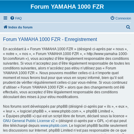
Forum YAMAHA 1000 FZR
FAQ
Connexion
R
Index du forum
e
Forum YAMAHA 1000 FZR - Enregistrement
c
h
En accédant à « Forum YAMAHA 1000 FZR » (désigné ci-après par « nous »,
« notre », « nos », « Forum YAMAHA 1000 FZR », « http://www.yamaha-1000-
e
fzr.com/forum »), vous acceptez d’être légalement responsable des conditions
r
suivantes. Si vous n’acceptez pas d’être légalement responsable de toutes les
conditions suivantes, alors n’accédez pas et/ou n’utilisez pas « Forum
c
YAMAHA 1000 FZR ». Nous pouvons modifier celles-ci à n’importe quel
h
moment et nous ferons tout pour que vous en soyez informé, bien qu’il soit
prudent de vérifier régulièrement celles-ci par vous-même. Si vous continuez
e
d’utiliser « Forum YAMAHA 1000 FZR » alors que des changements ont été
r
effectués, vous acceptez d’être légalement responsable des conditions
découlant des mises à jour et/ou modifications.
Nos forums sont développés par phpBB (désigné ci-après par « ils », « eux »,
« leur », « logiciel phpBB », « www.phpbb.com », « phpBB Limited »,
« Équipes phpBB ») qui est un script libre de forum, déclaré sous la licence «
GNU General Public License v2
» (désigné ci-après par « GPL ») et qui peut
être téléchargé depuis
www.phpbb.com
. Le logiciel phpBB facilite seulement
les discussions sur Internet. phpBB Limited n’est pas responsable de ce que