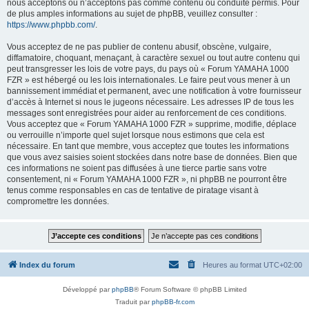
nous acceptons ou n’acceptons pas comme contenu ou conduite permis. Pour
de plus amples informations au sujet de phpBB, veuillez consulter :
https://www.phpbb.com/
.
Vous acceptez de ne pas publier de contenu abusif, obscène, vulgaire,
diffamatoire, choquant, menaçant, à caractère sexuel ou tout autre contenu qui
peut transgresser les lois de votre pays, du pays où « Forum YAMAHA 1000
FZR » est hébergé ou les lois internationales. Le faire peut vous mener à un
bannissement immédiat et permanent, avec une notification à votre fournisseur
d’accès à Internet si nous le jugeons nécessaire. Les adresses IP de tous les
messages sont enregistrées pour aider au renforcement de ces conditions.
Vous acceptez que « Forum YAMAHA 1000 FZR » supprime, modifie, déplace
ou verrouille n’importe quel sujet lorsque nous estimons que cela est
nécessaire. En tant que membre, vous acceptez que toutes les informations
que vous avez saisies soient stockées dans notre base de données. Bien que
ces informations ne soient pas diffusées à une tierce partie sans votre
consentement, ni « Forum YAMAHA 1000 FZR », ni phpBB ne pourront être
tenus comme responsables en cas de tentative de piratage visant à
compromettre les données.
Index du forum
Heures au format
UTC+02:00
Développé par
phpBB
® Forum Software © phpBB Limited
Traduit par
phpBB-fr.com