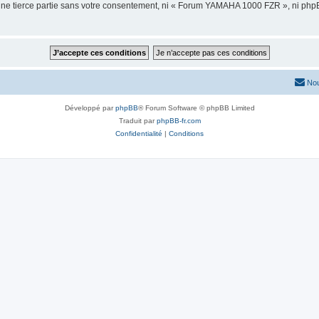
 une tierce partie sans votre consentement, ni « Forum YAMAHA 1000 FZR », ni ph
Nou
Développé par
phpBB
® Forum Software © phpBB Limited
Traduit par
phpBB-fr.com
Confidentialité
|
Conditions