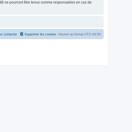
pBB ne pourront être tenus comme responsables en cas de
s contacter
Supprimer les cookies
Heures au format
UTC+02:00