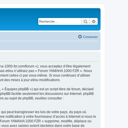
Rechercher
Recherche avancé
Connexion
a-1000-fzr.com/forum »), vous acceptez d’être légalement
z pas et/ou n’utilisez pas « Forum YAMAHA 1000 FZR ». Nous
ement celles-ci par vous-même. Si vous continuez d’utiliser
 des mises à jour et/ou modifications.
 « Équipes phpBB ») qui est un script libre de forum, déclaré
l phpBB facilite seulement les discussions sur Internet. phpBB
 au sujet de phpBB, veuillez consulter :
qui peut transgresser les lois de votre pays, du pays où
otification à votre fournisseur d’accès à Internet si nous le
 « Forum YAMAHA 1000 FZR » supprime, modifie, déplace ou
e vous avez saisies soient stockées dans notre base de