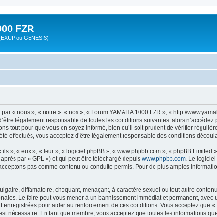
00 FZR
zr (EXUP ou GENESIS)
ar « nous », « notre », « nos », « Forum YAMAHA 1000 FZR », « http://www.yamah
d’être légalement responsable de toutes les conditions suivantes, alors n’accéde
ns tout pour que vous en soyez informé, bien qu’il soit prudent de vérifier régulièr
effectués, vous acceptez d’être légalement responsable des conditions découlant
ls », « eux », « leur », « logiciel phpBB », « www.phpbb.com », « phpBB Limited »,
-après par « GPL ») et qui peut être téléchargé depuis
www.phpbb.com
. Le logicie
acceptons pas comme contenu ou conduite permis. Pour de plus amples informations
lgaire, diffamatoire, choquant, menaçant, à caractère sexuel ou tout autre contenu 
ales. Le faire peut vous mener à un bannissement immédiat et permanent, avec une n
nt enregistrées pour aider au renforcement de ces conditions. Vous acceptez que
 est nécessaire. En tant que membre, vous acceptez que toutes les informations qu