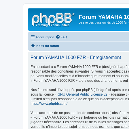
Forum YAMAHA 10
Le site des passionnés de 1000 f
Accès rapide
FAQ
Index du forum
Forum YAMAHA 1000 FZR - Enregistrement
En accédant à « Forum YAMAHA 1000 FZR » (désigné ci-après p
responsable des conditions suivantes. Si vous n’acceptez pas 
pouvons modifier celles-ci à n’importe quel moment et nous fero
« Forum YAMAHA 1000 FZR » alors que des changements ont été 
Nos forums sont développés par phpBB (désigné ci-après par « i
sous la licence «
GNU General Public License v2
» (désigné ci
Limited n’est pas responsable de ce que nous acceptons ou n’
https://www.phpbb.com/
.
Vous acceptez de ne pas publier de contenu abusif, obscène, vu
« Forum YAMAHA 1000 FZR » est hébergé ou les lois internation
jugeons nécessaire. Les adresses IP de tous les messages so
verrouille n’importe quel sujet lorsque nous estimons que cela