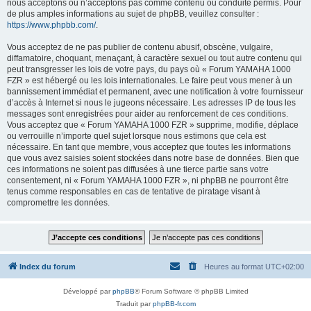
nous acceptons ou n’acceptons pas comme contenu ou conduite permis. Pour
de plus amples informations au sujet de phpBB, veuillez consulter :
https://www.phpbb.com/
.
Vous acceptez de ne pas publier de contenu abusif, obscène, vulgaire,
diffamatoire, choquant, menaçant, à caractère sexuel ou tout autre contenu qui
peut transgresser les lois de votre pays, du pays où « Forum YAMAHA 1000
FZR » est hébergé ou les lois internationales. Le faire peut vous mener à un
bannissement immédiat et permanent, avec une notification à votre fournisseur
d’accès à Internet si nous le jugeons nécessaire. Les adresses IP de tous les
messages sont enregistrées pour aider au renforcement de ces conditions.
Vous acceptez que « Forum YAMAHA 1000 FZR » supprime, modifie, déplace
ou verrouille n’importe quel sujet lorsque nous estimons que cela est
nécessaire. En tant que membre, vous acceptez que toutes les informations
que vous avez saisies soient stockées dans notre base de données. Bien que
ces informations ne soient pas diffusées à une tierce partie sans votre
consentement, ni « Forum YAMAHA 1000 FZR », ni phpBB ne pourront être
tenus comme responsables en cas de tentative de piratage visant à
compromettre les données.
Index du forum
Heures au format
UTC+02:00
Développé par
phpBB
® Forum Software © phpBB Limited
Traduit par
phpBB-fr.com