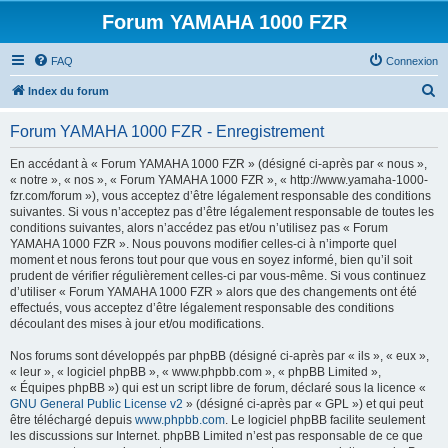
Forum YAMAHA 1000 FZR
FAQ
Connexion
R
Index du forum
e
Forum YAMAHA 1000 FZR - Enregistrement
c
h
En accédant à « Forum YAMAHA 1000 FZR » (désigné ci-après par « nous »,
« notre », « nos », « Forum YAMAHA 1000 FZR », « http://www.yamaha-1000-
e
fzr.com/forum »), vous acceptez d’être légalement responsable des conditions
r
suivantes. Si vous n’acceptez pas d’être légalement responsable de toutes les
conditions suivantes, alors n’accédez pas et/ou n’utilisez pas « Forum
c
YAMAHA 1000 FZR ». Nous pouvons modifier celles-ci à n’importe quel
h
moment et nous ferons tout pour que vous en soyez informé, bien qu’il soit
prudent de vérifier régulièrement celles-ci par vous-même. Si vous continuez
e
d’utiliser « Forum YAMAHA 1000 FZR » alors que des changements ont été
r
effectués, vous acceptez d’être légalement responsable des conditions
découlant des mises à jour et/ou modifications.
Nos forums sont développés par phpBB (désigné ci-après par « ils », « eux »,
« leur », « logiciel phpBB », « www.phpbb.com », « phpBB Limited »,
« Équipes phpBB ») qui est un script libre de forum, déclaré sous la licence «
GNU General Public License v2
» (désigné ci-après par « GPL ») et qui peut
être téléchargé depuis
www.phpbb.com
. Le logiciel phpBB facilite seulement
les discussions sur Internet. phpBB Limited n’est pas responsable de ce que