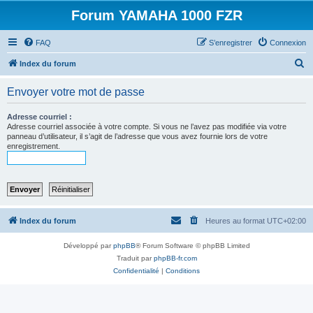
Forum YAMAHA 1000 FZR
FAQ
S’enregistrer
Connexion
R
Index du forum
e
Envoyer votre mot de passe
c
h
Adresse courriel :
Adresse courriel associée à votre compte. Si vous ne l’avez pas modifiée via votre
e
panneau d’utilisateur, il s’agit de l’adresse que vous avez fournie lors de votre
enregistrement.
r
c
h
e
r
Index du forum
Heures au format
UTC+02:00
Développé par
phpBB
® Forum Software © phpBB Limited
Traduit par
phpBB-fr.com
Confidentialité
|
Conditions