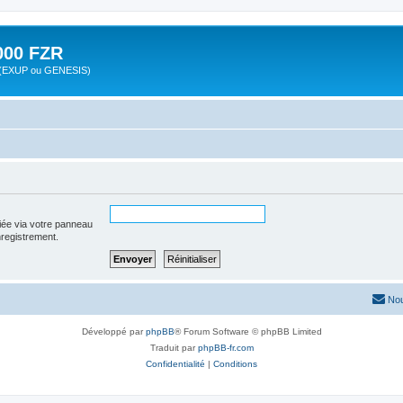
00 FZR
zr (EXUP ou GENESIS)
iée via votre panneau
enregistrement.
Nou
Développé par
phpBB
® Forum Software © phpBB Limited
Traduit par
phpBB-fr.com
Confidentialité
|
Conditions