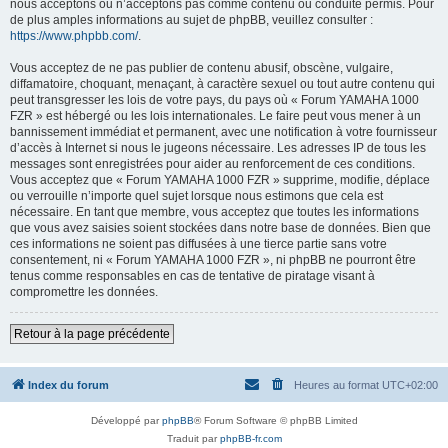
nous acceptons ou n’acceptons pas comme contenu ou conduite permis. Pour
de plus amples informations au sujet de phpBB, veuillez consulter :
https://www.phpbb.com/
.
Vous acceptez de ne pas publier de contenu abusif, obscène, vulgaire,
diffamatoire, choquant, menaçant, à caractère sexuel ou tout autre contenu qui
peut transgresser les lois de votre pays, du pays où « Forum YAMAHA 1000
FZR » est hébergé ou les lois internationales. Le faire peut vous mener à un
bannissement immédiat et permanent, avec une notification à votre fournisseur
d’accès à Internet si nous le jugeons nécessaire. Les adresses IP de tous les
messages sont enregistrées pour aider au renforcement de ces conditions.
Vous acceptez que « Forum YAMAHA 1000 FZR » supprime, modifie, déplace
ou verrouille n’importe quel sujet lorsque nous estimons que cela est
nécessaire. En tant que membre, vous acceptez que toutes les informations
que vous avez saisies soient stockées dans notre base de données. Bien que
ces informations ne soient pas diffusées à une tierce partie sans votre
consentement, ni « Forum YAMAHA 1000 FZR », ni phpBB ne pourront être
tenus comme responsables en cas de tentative de piratage visant à
compromettre les données.
Retour à la page précédente
Index du forum
Heures au format
UTC+02:00
Développé par
phpBB
® Forum Software © phpBB Limited
Traduit par
phpBB-fr.com