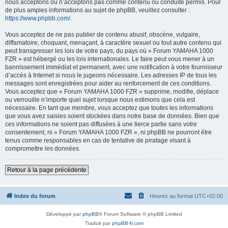
nous acceptons ou n’acceptons pas comme contenu ou conduite permis. Pour
de plus amples informations au sujet de phpBB, veuillez consulter :
https://www.phpbb.com/
.
Vous acceptez de ne pas publier de contenu abusif, obscène, vulgaire,
diffamatoire, choquant, menaçant, à caractère sexuel ou tout autre contenu qui
peut transgresser les lois de votre pays, du pays où « Forum YAMAHA 1000
FZR » est hébergé ou les lois internationales. Le faire peut vous mener à un
bannissement immédiat et permanent, avec une notification à votre fournisseur
d’accès à Internet si nous le jugeons nécessaire. Les adresses IP de tous les
messages sont enregistrées pour aider au renforcement de ces conditions.
Vous acceptez que « Forum YAMAHA 1000 FZR » supprime, modifie, déplace
ou verrouille n’importe quel sujet lorsque nous estimons que cela est
nécessaire. En tant que membre, vous acceptez que toutes les informations
que vous avez saisies soient stockées dans notre base de données. Bien que
ces informations ne soient pas diffusées à une tierce partie sans votre
consentement, ni « Forum YAMAHA 1000 FZR », ni phpBB ne pourront être
tenus comme responsables en cas de tentative de piratage visant à
compromettre les données.
Retour à la page précédente
Index du forum
Heures au format
UTC+02:00
Développé par
phpBB
® Forum Software © phpBB Limited
Traduit par
phpBB-fr.com