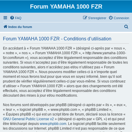
Forum YAMAHA 1000 FZR
FAQ
S’enregistrer
Connexion
R
Index du forum
e
Forum YAMAHA 1000 FZR - Conditions d’utilisation
c
h
En accédant à « Forum YAMAHA 1000 FZR » (désigné ci-après par « nous »,
« notre », « nos », « Forum YAMAHA 1000 FZR », « http://www.yamaha-1000-
e
fzr.com/forum »), vous acceptez d’être légalement responsable des conditions
r
suivantes. Si vous n’acceptez pas d’être légalement responsable de toutes les
conditions suivantes, alors n’accédez pas et/ou n’utilisez pas « Forum
c
YAMAHA 1000 FZR ». Nous pouvons modifier celles-ci à n’importe quel
h
moment et nous ferons tout pour que vous en soyez informé, bien qu’il soit
prudent de vérifier régulièrement celles-ci par vous-même. Si vous continuez
e
d’utiliser « Forum YAMAHA 1000 FZR » alors que des changements ont été
r
effectués, vous acceptez d’être légalement responsable des conditions
découlant des mises à jour et/ou modifications.
Nos forums sont développés par phpBB (désigné ci-après par « ils », « eux »,
« leur », « logiciel phpBB », « www.phpbb.com », « phpBB Limited »,
« Équipes phpBB ») qui est un script libre de forum, déclaré sous la licence «
GNU General Public License v2
» (désigné ci-après par « GPL ») et qui peut
être téléchargé depuis
www.phpbb.com
. Le logiciel phpBB facilite seulement
les discussions sur Internet. phpBB Limited n’est pas responsable de ce que