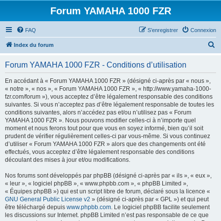
Forum YAMAHA 1000 FZR
FAQ
S’enregistrer
Connexion
R
Index du forum
e
Forum YAMAHA 1000 FZR - Conditions d’utilisation
c
h
En accédant à « Forum YAMAHA 1000 FZR » (désigné ci-après par « nous »,
« notre », « nos », « Forum YAMAHA 1000 FZR », « http://www.yamaha-1000-
e
fzr.com/forum »), vous acceptez d’être légalement responsable des conditions
r
suivantes. Si vous n’acceptez pas d’être légalement responsable de toutes les
conditions suivantes, alors n’accédez pas et/ou n’utilisez pas « Forum
c
YAMAHA 1000 FZR ». Nous pouvons modifier celles-ci à n’importe quel
h
moment et nous ferons tout pour que vous en soyez informé, bien qu’il soit
prudent de vérifier régulièrement celles-ci par vous-même. Si vous continuez
e
d’utiliser « Forum YAMAHA 1000 FZR » alors que des changements ont été
r
effectués, vous acceptez d’être légalement responsable des conditions
découlant des mises à jour et/ou modifications.
Nos forums sont développés par phpBB (désigné ci-après par « ils », « eux »,
« leur », « logiciel phpBB », « www.phpbb.com », « phpBB Limited »,
« Équipes phpBB ») qui est un script libre de forum, déclaré sous la licence «
GNU General Public License v2
» (désigné ci-après par « GPL ») et qui peut
être téléchargé depuis
www.phpbb.com
. Le logiciel phpBB facilite seulement
les discussions sur Internet. phpBB Limited n’est pas responsable de ce que