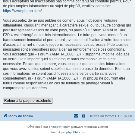
nous acceptons ou n’acceptons pas comme contenu ou conduite permis. Pour
de plus amples informations au sujet de phpBB, veuillez consulter :
https://www.phpbb.com/
.
Vous acceptez de ne pas publier de contenu abusif, obscène, vulgaire,
diffamatoire, choquant, menaçant, à caractère sexuel ou tout autre contenu qui
peut transgresser les lois de votre pays, du pays où « Forum YAMAHA 1000
FZR » est hébergé ou les lois internationales. Le faire peut vous mener à un
bannissement immédiat et permanent, avec une notification à votre fournisseur
d’accès à Internet si nous le jugeons nécessaire. Les adresses IP de tous les
messages sont enregistrées pour aider au renforcement de ces conditions.
Vous acceptez que « Forum YAMAHA 1000 FZR » supprime, modifie, déplace
ou verrouille n’importe quel sujet lorsque nous estimons que cela est
nécessaire. En tant que membre, vous acceptez que toutes les informations
que vous avez saisies soient stockées dans notre base de données. Bien que
ces informations ne soient pas diffusées à une tierce partie sans votre
consentement, ni « Forum YAMAHA 1000 FZR », ni phpBB ne pourront être
tenus comme responsables en cas de tentative de piratage visant à
compromettre les données.
Retour à la page précédente
Index du forum
Heures au format
UTC+02:00
Développé par
phpBB
® Forum Software © phpBB Limited
Traduit par
phpBB-fr.com