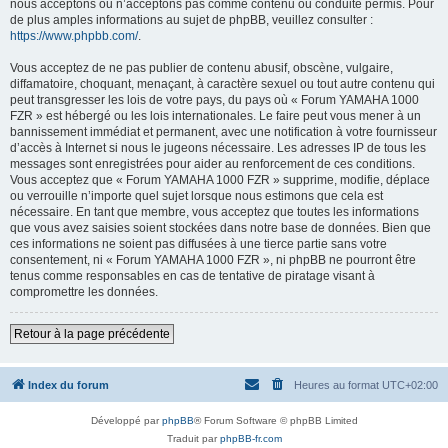
nous acceptons ou n’acceptons pas comme contenu ou conduite permis. Pour
de plus amples informations au sujet de phpBB, veuillez consulter :
https://www.phpbb.com/
.
Vous acceptez de ne pas publier de contenu abusif, obscène, vulgaire,
diffamatoire, choquant, menaçant, à caractère sexuel ou tout autre contenu qui
peut transgresser les lois de votre pays, du pays où « Forum YAMAHA 1000
FZR » est hébergé ou les lois internationales. Le faire peut vous mener à un
bannissement immédiat et permanent, avec une notification à votre fournisseur
d’accès à Internet si nous le jugeons nécessaire. Les adresses IP de tous les
messages sont enregistrées pour aider au renforcement de ces conditions.
Vous acceptez que « Forum YAMAHA 1000 FZR » supprime, modifie, déplace
ou verrouille n’importe quel sujet lorsque nous estimons que cela est
nécessaire. En tant que membre, vous acceptez que toutes les informations
que vous avez saisies soient stockées dans notre base de données. Bien que
ces informations ne soient pas diffusées à une tierce partie sans votre
consentement, ni « Forum YAMAHA 1000 FZR », ni phpBB ne pourront être
tenus comme responsables en cas de tentative de piratage visant à
compromettre les données.
Retour à la page précédente
Index du forum
Heures au format
UTC+02:00
Développé par
phpBB
® Forum Software © phpBB Limited
Traduit par
phpBB-fr.com