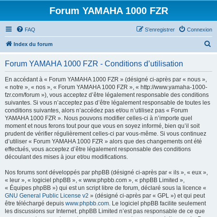
Forum YAMAHA 1000 FZR
FAQ
S’enregistrer
Connexion
R
Index du forum
e
Forum YAMAHA 1000 FZR - Conditions d’utilisation
c
h
En accédant à « Forum YAMAHA 1000 FZR » (désigné ci-après par « nous »,
« notre », « nos », « Forum YAMAHA 1000 FZR », « http://www.yamaha-1000-
e
fzr.com/forum »), vous acceptez d’être légalement responsable des conditions
r
suivantes. Si vous n’acceptez pas d’être légalement responsable de toutes les
conditions suivantes, alors n’accédez pas et/ou n’utilisez pas « Forum
c
YAMAHA 1000 FZR ». Nous pouvons modifier celles-ci à n’importe quel
h
moment et nous ferons tout pour que vous en soyez informé, bien qu’il soit
prudent de vérifier régulièrement celles-ci par vous-même. Si vous continuez
e
d’utiliser « Forum YAMAHA 1000 FZR » alors que des changements ont été
r
effectués, vous acceptez d’être légalement responsable des conditions
découlant des mises à jour et/ou modifications.
Nos forums sont développés par phpBB (désigné ci-après par « ils », « eux »,
« leur », « logiciel phpBB », « www.phpbb.com », « phpBB Limited »,
« Équipes phpBB ») qui est un script libre de forum, déclaré sous la licence «
GNU General Public License v2
» (désigné ci-après par « GPL ») et qui peut
être téléchargé depuis
www.phpbb.com
. Le logiciel phpBB facilite seulement
les discussions sur Internet. phpBB Limited n’est pas responsable de ce que